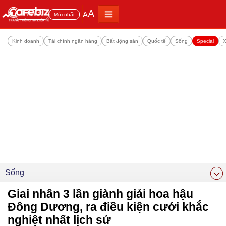
A
A
Đọc nhiều
Mới nhất
Kinh doanh
Tài chính ngân hàng
Bất động sản
Quốc tế
Sống
Special
X
Sống
Giai nhân 3 lần giành giải hoa hậu
Đông Dương, ra điều kiện cưới khắc
nghiệt nhất lịch sử