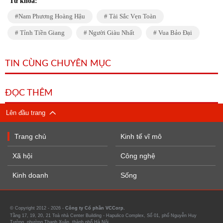
Từ khóa:
Nam Phương Hoàng Hậu
Tài Sắc Vẹn Toàn
Tỉnh Tiền Giang
Người Giàu Nhất
Vua Bảo Đại
TIN CÙNG CHUYÊN MỤC
ĐỌC THÊM
Lên đầu trang
Trang chủ
Kinh tế vĩ mô
Xã hội
Công nghệ
Kinh doanh
Sống
© Copyright 2012 - 2026 -
Công ty Cổ phần VCCorp.
Tầng 17, 19, 20, 21 Toà nhà Center Building - Hapulico Complex, Số 01, phố Nguyễn Huy
Tưởng, phường Thanh Xuân, thành phố Hà Nội