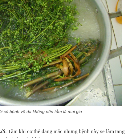
 có bệnh về da không nên tắm lá mùi già
sởi: Tắm khi cơ thể đang mắc những bệnh này sẽ làm tăng