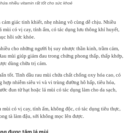
hứa nhiều vitamin rất tốt cho sức khoẻ
 cảm giác tinh khiết, nhẹ nhàng vô cùng dễ chịu. Nhiều
lá mùi có vị cay, tính ấm, có tác dụng lưu thông khí huyết,
hục hồi sức khỏe.
 nhiều cho những người bị suy nhược thần kinh, trầm cảm,
Rau mùi giúp giảm đau trong chứng phong thấp, thấp khớp,
ược dùng chữa trị cảm.
uẩn tốt. Tinh dầu rau mùi chứa chất chống oxy hóa cao, có
 hợp nhiễm siêu vi và vi trùng đường hô hấp, tiêu hóa,
ước đun từ hạt hoặc lá mùi có tác dụng làm cho da sạch,
u mùi có vị cay, tính ấm, không độc, có tác dụng tiêu thực,
phong tà làm đậu, sởi không mọc lên được.
ông được tắm lá mùi