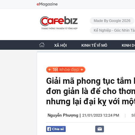
Bỏ qua điều hướng
CafeBiz - Trang chủ
Made By Google 2026
Kế Nghiệp - Góc Nhìn Tà
XÃ HỘI
KINH TẾ VĨ MÔ
KINH 
Giải mã phong tục tắm 
đơn giản là để cho thơ
nhưng lại đại kỵ với mộ
|
Nguyễn Phượng
|
21/01/2023 12:24 PM
S