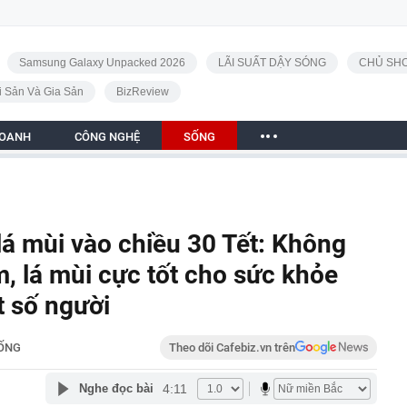
Samsung Galaxy Unpacked 2026
LÃI SUẤT DẬY SÓNG
CHỦ SHO
i Sản Và Gia Sản
BizReview
DOANH
CÔNG NGHỆ
SỐNG
lá mùi vào chiều 30 Tết: Không
m, lá mùi cực tốt cho sức khỏe
t số người
ỐNG
Theo dõi Cafebiz.vn trên
4:11
Nghe đọc bài