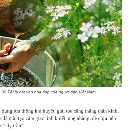
 30 Tết là nét văn hóa đẹp của người dân Việt Nam
c dụng lưu thông khí huyết, giải tỏa căng thẳng thần kinh,
c lá mùi tạo cảm giác tinh khiết, nhẹ nhàng, dễ chịu nên
c "tẩy trần".