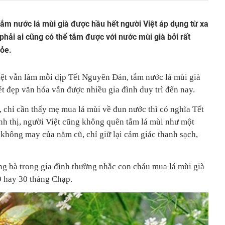
 tắm nước lá mùi già được hầu hết người Việt áp dụng từ xa
phải ai cũng có thể tắm được với nước mùi già bởi rất
hỏe.
ệt vẫn làm mỗi dịp Tết Nguyên Đán, tắm nước lá mùi già
ét đẹp văn hóa vẫn được nhiều gia đình duy trì đến nay.
, chỉ cần thấy mẹ mua lá mùi về đun nước thì có nghĩa Tết
ành thị, người Việt cũng không quên tắm lá mùi như một
 không may của năm cũ, chỉ giữ lại cảm giác thanh sạch,
ng bà trong gia đình thường nhắc con cháu mua lá mùi già
9 hay 30 tháng Chạp.