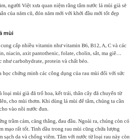
ăm, người Việt xưa quan niệm rằng tắm nước lá mùi già sẽ
ắn của năm cũ, đón năm mới với khởi đầu mới tốt đẹp
á mùi
cung cấp nhiều vitamin như vitamin B6, B12, A, C và các
n, niacin, axit pantothenic, folate, cholin, sắt, ma giê…
c như carbohydrate, protein và chất béo.
a học chứng minh các công dụng của rau mùi đối với sức
loại mùi già đã trổ hoa, kết trái, thân cây đã chuyển từ
lên, cho mùi thơm. Khi dùng lá mùi để tắm, chúng ta cần
i cho vào nồi nước đun.
hứng trầm cảm, căng thẳng, đau đầu. Ngoài ra, chúng còn có
 mạo rất tốt. Tinh dầu trong rau mùi cũng chứa lượng
m sạch da và chống viêm. Tắm với nước từ loại rau này còn