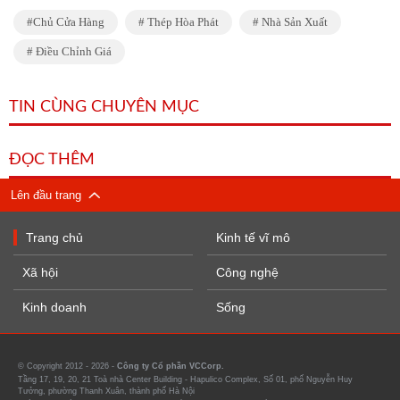
Chủ Cửa Hàng
Thép Hòa Phát
Nhà Sản Xuất
Điều Chỉnh Giá
TIN CÙNG CHUYÊN MỤC
ĐỌC THÊM
Lên đầu trang
Trang chủ
Kinh tế vĩ mô
Xã hội
Công nghệ
Kinh doanh
Sống
© Copyright 2012 - 2026 -
Công ty Cổ phần VCCorp.
Tầng 17, 19, 20, 21 Toà nhà Center Building - Hapulico Complex, Số 01, phố Nguyễn Huy
Tưởng, phường Thanh Xuân, thành phố Hà Nội