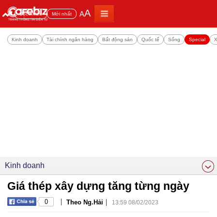
A
A
Đọc nhiều
Mới nhất
Kinh doanh
Tài chính ngân hàng
Bất động sản
Quốc tế
Sống
Special
X
Kinh doanh
Giá thép xây dựng tăng từng ngày
|
|
0
Theo Ng.Hải
13:59 08/02/2023