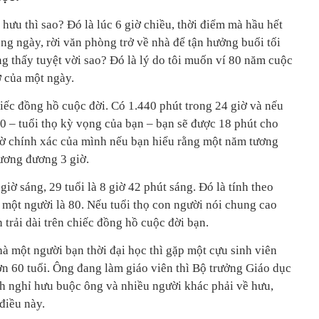
hưu thì sao? Đó là lúc 6 giờ chiều, thời điểm mà hầu hết
ng ngày, rời văn phòng trở về nhà để tận hưởng buổi tối
g thấy tuyệt vời sao? Đó là lý do tôi muốn ví 80 năm cuộc
ờ của một ngày.
hiếc đồng hồ cuộc đời. Có 1.440 phút trong 24 giờ và nếu
0 – tuổi thọ kỳ vọng của bạn – bạn sẽ được 18 phút cho
iờ chính xác của mình nếu bạn hiểu rằng một năm tương
tương đương 3 giờ.
 giờ sáng, 29 tuổi là 8 giờ 42 phút sáng. Đó là tính theo
a một người là 80. Nếu tuổi thọ con người nói chung cao
 trải dài trên chiếc đồng hồ cuộc đời bạn.
nhà một người bạn thời đại học thì gặp một cựu sinh viên
ơn 60 tuổi. Ông đang làm giáo viên thì Bộ trưởng Giáo dục
h nghỉ hưu buộc ông và nhiều người khác phải về hưu,
điều này.