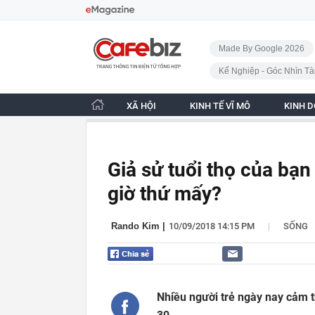
Bỏ qua điều hướng
CafeBiz - Trang chủ
Made By Google 2026
Kế Nghiệp - Góc Nhìn Tà
XÃ HỘI
KINH TẾ VĨ MÔ
KINH 
Giả sử tuổi thọ của bạn
giờ thứ mấy?
|
Rando Kim
|
10/09/2018 14:15 PM
SỐNG
Nhiều người trẻ ngày nay cảm th