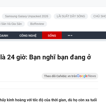
Samsung Galaxy Unpacked 2026
LÃI SUẤT DẬY SÓNG
CHỦ SHO
i Sản Và Gia Sản
BizReview
DOANH
CÔNG NGHỆ
SỐNG
 là 24 giờ: Bạn nghĩ bạn đang ở
Theo dõi Cafebiz.vn trên
ấy kinh hoàng với tốc độ của thời gian, dù họ còn xa tuổi