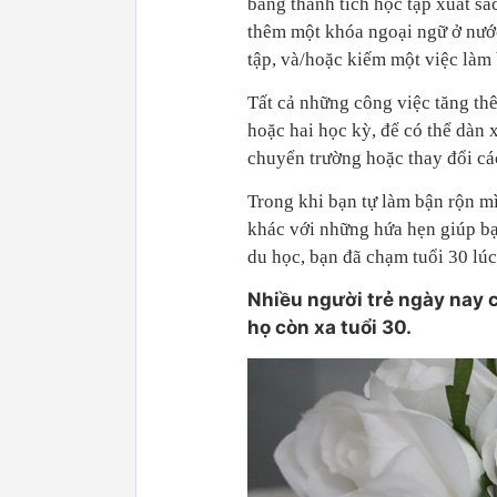
bảng thành tích học tập xuất sắ
thêm một khóa ngoại ngữ ở nước
tập, và/hoặc kiếm một việc làm 
Tất cả những công việc tăng thê
hoặc hai học kỳ, để có thể dàn 
chuyển trường hoặc thay đổi cá
Trong khi bạn tự làm bận rộn m
khác với những hứa hẹn giúp bạ
du học, bạn đã chạm tuổi 30 lú
Nhiều người trẻ ngày nay c
họ còn xa tuổi 30.