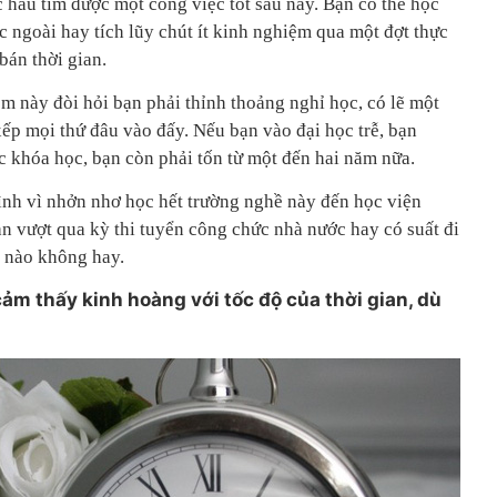
c hầu tìm được một công việc tốt sau này. Bạn có thể học
 ngoài hay tích lũy chút ít kinh nghiệm qua một đợt thực
bán thời gian.
m này đòi hỏi bạn phải thỉnh thoảng nghỉ học, có lẽ một
xếp mọi thứ đâu vào đấy. Nếu bạn vào đại học trễ, bạn
c khóa học, bạn còn phải tốn từ một đến hai năm nữa.
ình vì nhởn nhơ học hết trường nghề này đến học viện
n vượt qua kỳ thi tuyển công chức nhà nước hay có suất đi
c nào không hay.
ảm thấy kinh hoàng với tốc độ của thời gian, dù