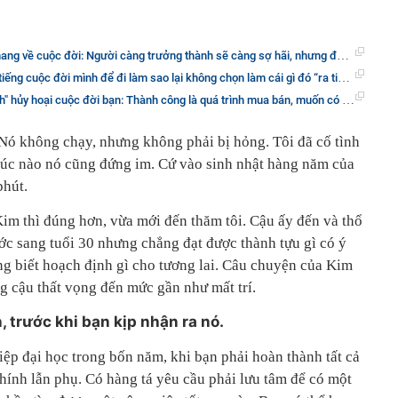
 về cuộc đời: Người càng trưởng thành sẽ càng sợ hãi, nhưng đừng sợ hãi cả đời!
g cuộc đời mình để đi làm sao lại không chọn làm cái gì đó “ra tiền” và “vui”?
ộc đời bạn: Thành công là quá trình mua bán, muốn có được bất cứ thứ gì thì bạn đều phải trả giá xứng đáng!
 Nó không chạy, nhưng không phải bị hỏng. Tôi đã cố tình
lúc nào nó cũng đứng im. Cứ vào sinh nhật hàng năm của
phút.
 Kim thì đúng hơn, vừa mới đến thăm tôi. Cậu ấy đến và thổ
ớc sang tuổi 30 nhưng chẳng đạt được thành tựu gì có ý
ng biết hoạch định gì cho tương lai. Câu chuyện của Kim
ng cậu thất vọng đến mức gần như mất trí.
, trước khi bạn kịp nhận ra nó.
iệp đại học trong bốn năm, khi bạn phải hoàn thành tất cả
hính lẫn phụ. Có hàng tá yêu cầu phải lưu tâm để có một