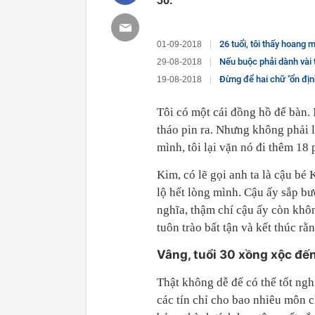
30.
26 tuổi, tôi thấy hoang mang
01-09-2018
Nếu buộc phải dành vài tiến
29-08-2018
Đừng để hai chữ "ổn định" hủy hoại cu
19-08-2018
Tôi có một cái đồng hồ để bàn.
tháo pin ra. Nhưng không phải 
mình, tôi lại vặn nó đi thêm 18 
Kim, có lẽ gọi anh ta là cậu bé
lộ hết lòng mình. Cậu ấy sắp bư
nghĩa, thậm chí cậu ấy còn khô
tuôn trào bất tận và kết thúc rằ
Vâng, tuổi 30 xồng xộc đến
Thật không dễ để có thể tốt ngh
các tín chỉ cho bao nhiêu môn c