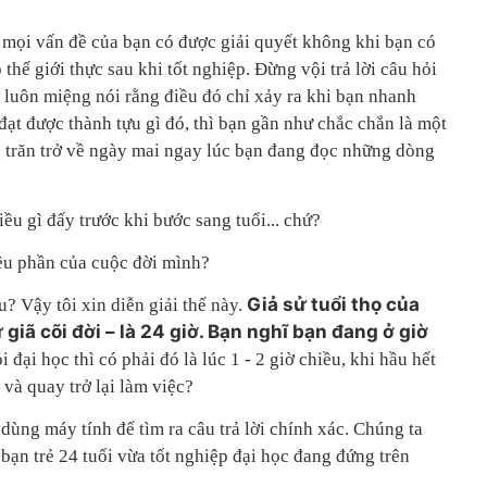
cả mọi vấn đề của bạn có được giải quyết không khi bạn có
thế giới thực sau khi tốt nghiệp. Đừng vội trả lời câu hỏi
luôn miệng nói rằng điều đó chỉ xảy ra khi bạn nhanh
đạt được thành tựu gì đó, thì bạn gần như chắc chắn là một
g trăn trở về ngày mai ngay lúc bạn đang đọc những dòng
u gì đấy trước khi bước sang tuổi... chứ?
êu phần của cuộc đời mình?
Giả sử tuổi thọ của
? Vậy tôi xin diễn giải thế này.
ừ giã cõi đời – là 24 giờ. Bạn nghĩ bạn đang ở giờ
 đại học thì có phải đó là lúc 1 - 2 giờ chiều, khi hầu hết
 và quay trở lại làm việc?
dùng máy tính để tìm ra câu trả lời chính xác. Chúng ta
 bạn trẻ 24 tuổi vừa tốt nghiệp đại học đang đứng trên