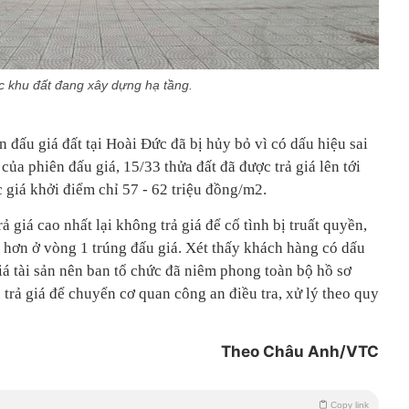
 khu đất đang xây dựng hạ tầng.
n đấu giá đất tại Hoài Đức đã bị hủy bỏ vì có dấu hiệu sai
của phiên đấu giá, 15/33 thửa đất đã được trả giá lên tới
 giá khởi điểm chỉ 57 - 62 triệu đồng/m2.
ả giá cao nhất lại không trả giá để cố tình bị truất quyền,
p hơn ở vòng 1 trúng đấu giá. Xét thấy khách hàng có dấu
iá tài sản nên ban tổ chức đã niêm phong toàn bộ hồ sơ
 trả giá để chuyển cơ quan công an điều tra, xử lý theo quy
Theo Châu Anh/VTC
Copy link