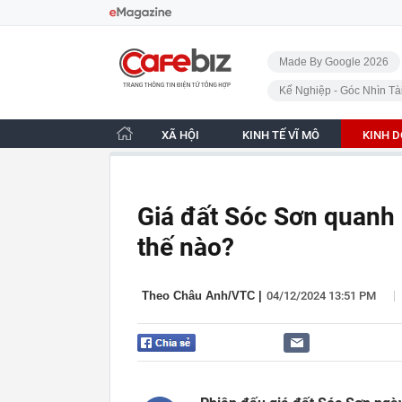
Bỏ qua điều hướng
CafeBiz - Trang chủ
Made By Google 2026
Kế Nghiệp - Góc Nhìn Tà
XÃ HỘI
KINH TẾ VĨ MÔ
KINH 
Giá đất Sóc Sơn quanh 
thế nào?
|
Theo Châu Anh/VTC
|
04/12/2024 13:51 PM