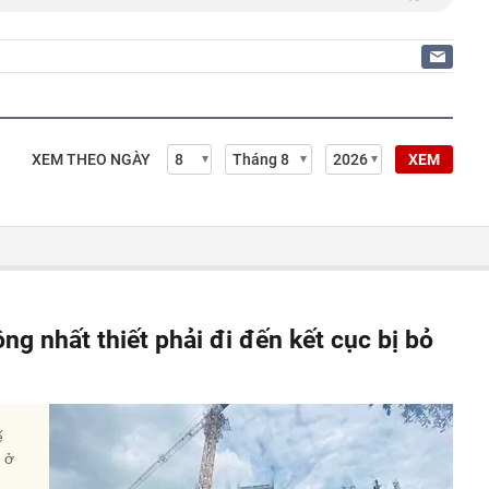
XEM THEO NGÀY
XEM
ông nhất thiết phải đi đến kết cục bị bỏ
ế
à ở