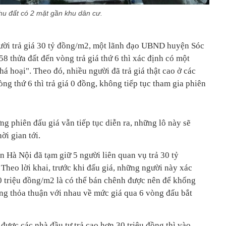
hu đất có 2 mặt gần khu dân cư.
ười trả giá 30 tỷ đồng/m2, một lãnh đạo UBND huyện Sóc
58 thửa đất đến vòng trả giá thứ 6 thì xác định có một
 hoại". Theo đó, nhiều người đã trả giá thật cao ở các
òng thứ 6 thì trả giá 0 đồng, không tiếp tục tham gia phiên
ng phiên đấu giá vẫn tiếp tục diễn ra, những lô này sẽ
ời gian tới.
n Hà Nội đã tạm giữ 5 người liên quan vụ trả 30 tỷ
Theo lời khai, trước khi đấu giá, những người này xác
0 triệu đồng/m2 là có thể bán chênh được nên để khống
ợng thỏa thuận với nhau về mức giá qua 6 vòng đấu bắt
được các nhà đầu tư trả cao hơn 30 triệu đồng thì vào