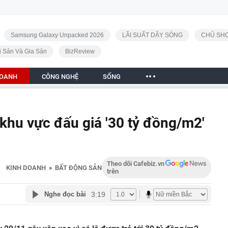
Samsung Galaxy Unpacked 2026
LÃI SUẤT DẬY SÓNG
CHỦ SHO
i Sản Và Gia Sản
BizReview
DOANH
CÔNG NGHỆ
SỐNG
khu vực đấu giá '30 tỷ đồng/m2'
Theo dõi Cafebiz.vn
KINH DOANH
»
BẤT ĐỘNG SẢN
trên
3:19
Nghe đọc bài