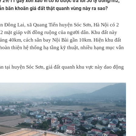
 29/11 gây xôn xao vì có lô được trả tới 30 tỷ đồng/m2,
vẫn băn khoăn giá đất thật quanh vùng này ra sao?
hôn Đông Lai, xã Quang Tiến huyện Sóc Sơn, Hà Nội có 2
à 2 mặt giáp với đồng ruộng của người dân. Khu đất này
ảng 40km, cách sân bay Nội Bài gần 10km. Hiện khu đất
 hoàn thiện hệ thống hạ tầng kỹ thuật, nhiều hạng mục vẫn
ản tại huyện Sóc Sơn, giá đất quanh khu vực này dao động