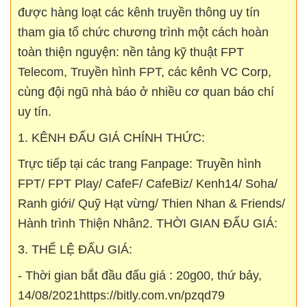
được hàng loạt các kênh truyền thông uy tín
tham gia tổ chức chương trình một cách hoàn
toàn thiện nguyện: nền tảng kỹ thuật FPT
Telecom, Truyền hình FPT, các kênh VC Corp,
cùng đội ngũ nhà báo ở nhiều cơ quan báo chí
uy tín.
1. KÊNH ĐẤU GIÁ CHÍNH THỨC:
Trực tiếp tại các trang Fanpage: Truyền hình
FPT/ FPT Play/ CafeF/ CafeBiz/ Kenh14/ Soha/
Ranh giới/ Quỹ Hạt vừng/ Thien Nhan & Friends/
Hành trình Thiện Nhân
2. THỜI GIAN ĐẤU GIÁ:
3. THỂ LỆ ĐẤU GIÁ:
- Thời gian bắt đầu đấu giá : 20g00, thứ bảy,
14/08/2021
https://bitly.com.vn/pzqd79