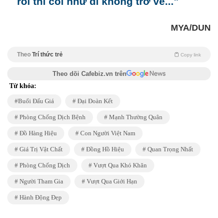
rồi thì coi như đi không trở về..."
MYA/DUN
Theo
Trí thức trẻ
Copy link
Theo dõi Cafebiz.vn trên
Từ khóa:
Buổi Đấu Giá
Đại Đoàn Kết
Phòng Chống Dịch Bệnh
Mạnh Thường Quân
Đồ Hàng Hiệu
Con Người Việt Nam
Giá Trị Vật Chất
Đồng Hồ Hiệu
Quan Trọng Nhất
Phòng Chống Dịch
Vượt Qua Khó Khăn
Người Tham Gia
Vượt Qua Giới Hạn
Hành Động Đẹp