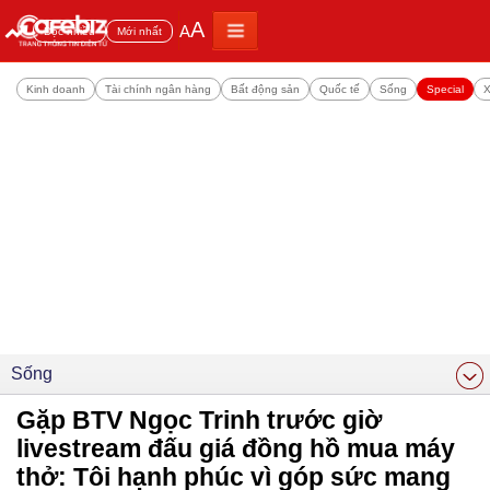
A
A
Đọc nhiều
Mới nhất
Kinh doanh
Tài chính ngân hàng
Bất động sản
Quốc tế
Sống
Special
X
Sống
Gặp BTV Ngọc Trinh trước giờ
livestream đấu giá đồng hồ mua máy
thở: Tôi hạnh phúc vì góp sức mang