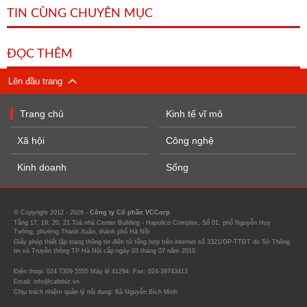
TIN CÙNG CHUYÊN MỤC
ĐỌC THÊM
Lên đầu trang
Trang chủ
Kinh tế vĩ mô
Xã hội
Công nghệ
Kinh doanh
Sống
© Copyright 2012 - 2026 -
Công ty Cổ phần VCCorp.
Tầng 17, 19, 20, 21 Toà nhà Center Building - Hapulico Complex, Số 01, phố Nguyễn Huy
Tưởng, phường Thanh Xuân, thành phố Hà Nội
Giấy phép thiết lập trang thông tin điện tử tổng hợp trên internet số 3321/GP-TTĐT do Sở Thông
tin và Truyền thông TP Hà Nội cấp ngày 03 tháng 07 năm 2019.
Điện thoại: 024 7309 5555 Máy lẻ 41294. Fax: 024-39743413
Email: info@cafebiz.vn
Chịu trách nhiệm quản lý nội dung: Bà Nguyễn Bích Minh