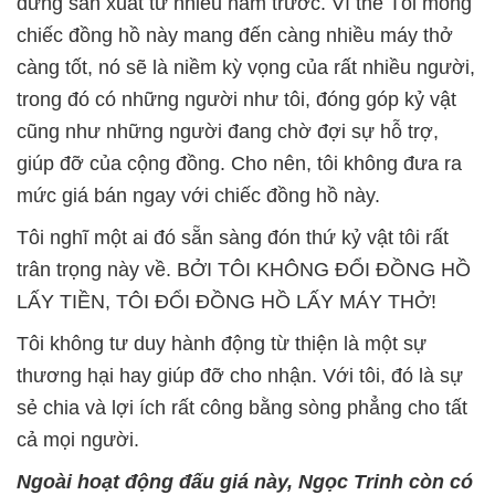
dừng sản xuất từ nhiều năm trước. Vì thế Tôi mong
chiếc đồng hồ này mang đến càng nhiều máy thở
càng tốt, nó sẽ là niềm kỳ vọng của rất nhiều người,
trong đó có những người như tôi, đóng góp kỷ vật
cũng như những người đang chờ đợi sự hỗ trợ,
giúp đỡ của cộng đồng. Cho nên, tôi không đưa ra
mức giá bán ngay với chiếc đồng hồ này.
Tôi nghĩ một ai đó sẵn sàng đón thứ kỷ vật tôi rất
trân trọng này về. BỞI TÔI KHÔNG ĐỔI ĐỒNG HỒ
LẤY TIỀN, TÔI ĐỔI ĐỒNG HỒ LẤY MÁY THỞ!
Tôi không tư duy hành động từ thiện là một sự
thương hại hay giúp đỡ cho nhận. Với tôi, đó là sự
sẻ chia và lợi ích rất công bằng sòng phẳng cho tất
cả mọi người.
Ngoài hoạt động đấu giá này, Ngọc Trinh còn có