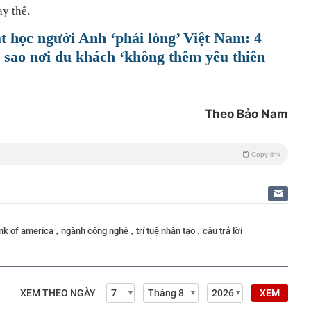
y thế.
 học người Anh ‘phải lòng’ Việt Nam: 4
5 sao nơi du khách ‘không thêm yêu thiên
Theo Bảo Nam
Copy link
,
,
,
nk of america
ngành công nghệ
trí tuệ nhân tạo
câu trả lời
XEM THEO NGÀY
XEM