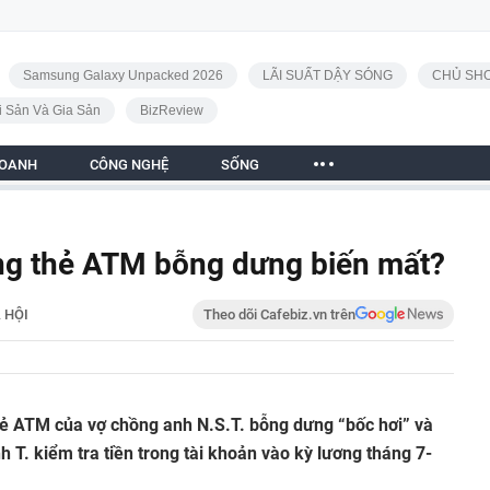
Samsung Galaxy Unpacked 2026
LÃI SUẤT DẬY SÓNG
CHỦ SHO
i Sản Và Gia Sản
BizReview
DOANH
CÔNG NGHỆ
SỐNG
ong thẻ ATM bỗng dưng biến mất?
 HỘI
Theo dõi Cafebiz.vn trên
hẻ ATM của vợ chồng anh N.S.T. bỗng dưng “bốc hơi” và
nh T. kiểm tra tiền trong tài khoản vào kỳ lương tháng 7-