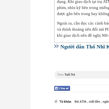
dụng. Khi giao dịch tại trụ A
phím, nhìn kỹ bên trong miếng
được gắn bên trong hay không
Ngoài ra, cần đọc các cảnh bá
và thỉnh thoảng nên đổi mã PI
khi giao dịch nên đề nghị NH 
Người dân Thổ Nhĩ K
Theo
Tuổi Trẻ
,
,
Từ khóa:
thẻ ATM
mất tiền
ngâ