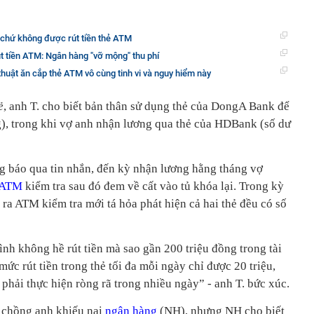
 chứ không được rút tiền thẻ ATM
t tiền ATM: Ngân hàng "vỡ mộng" thu phí
thuật ăn cắp thẻ ATM vô cùng tinh vi và nguy hiểm này
ẻ
, anh T. cho biết bản thân sử dụng thẻ của DongA Bank để
g), trong khi vợ anh nhận lương qua thẻ của HDBank (số dư
 báo qua tin nhắn, đến kỳ nhận lương hằng tháng vợ
ATM
kiểm tra sau đó đem về cất vào tủ khóa lại. Trong kỳ
 ra ATM kiểm tra mới tá hỏa phát hiện cả hai thẻ đều có số
ình không hề rút tiền mà sao gần 200 triệu đồng trong tài
ức rút tiền trong thẻ tối đa mỗi ngày chỉ được 20 triệu,
n phải thực hiện ròng rã trong nhiều ngày” - anh T. bức xúc.
ợ chồng anh khiếu nại
ngân hàng
(NH), nhưng NH cho biết