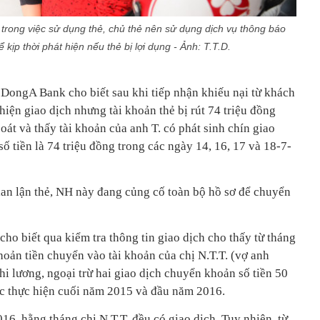
trong việc sử dụng thẻ, chủ thẻ nên sử dụng dịch vụ thông báo
 kịp thời phát hiện nếu thẻ bị lợi dụng - Ảnh: T.T.D.
n DongA Bank cho biết sau khi tiếp nhận khiếu nại từ khách
hiện giao dịch nhưng tài khoản thẻ bị rút 74 triệu đồng
oát và thấy tài khoản của anh T. có phát sinh chín giao
số tiền là 74 triệu đồng trong các ngày 14, 16, 17 và 18-7-
ian lận thẻ, NH này đang củng cố toàn bộ hồ sơ để chuyển
ho biết qua kiểm tra thông tin giao dịch cho thấy từ tháng
oản tiền chuyển vào tài khoản của chị N.T.T. (vợ anh
chi lương, ngoại trừ hai giao dịch chuyển khoản số tiền 50
ợc thực hiện cuối năm 2015 và đầu năm 2016.
6, hằng tháng chị N.T.T. đều có giao dịch. Tuy nhiên, từ