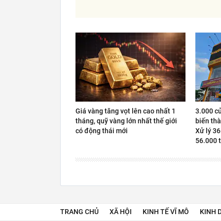
Giá vàng tăng vọt lên cao nhất 1
3.000 c
tháng, quỹ vàng lớn nhất thế giới
biến thà
có động thái mới
Xử lý 36
56.000 t
TRANG CHỦ
XÃ HỘI
KINH TẾ VĨ MÔ
KINH 