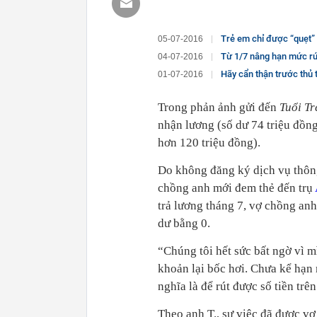
Trẻ em chỉ được “quẹt”
05-07-2016
Từ 1/7 nâng hạn mức rú
04-07-2016
Hãy cẩn thận trước thủ 
01-07-2016
Trong phản ảnh gửi đến
Tuổi Tr
nhận lương (số dư 74 triệu đồn
hơn 120 triệu đồng).
Do không đăng ký dịch vụ thông
chồng anh mới đem thẻ đến trụ
trả lương tháng 7, vợ chồng anh
dư bằng 0.
“Chúng tôi hết sức bất ngờ vì m
khoản lại bốc hơi. Chưa kể hạn m
nghĩa là để rút được số tiền trê
Theo anh T., sự việc đã được v