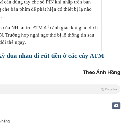
TM cần dùng tay che số PIN khi nhập trên bàn
 che bàn phím để phát hiện có thiết bị lạ nào
.
o của NH tại trụ ATM để cảnh giác khi giao dịch
N. Trường hợp nghi ngờ thẻ bị lộ thông tin sau
đổi thẻ ngay.
ỳ đua nhau đi rút tiền ở các cây ATM
Theo Ánh Hồng
Copy link
n hàng