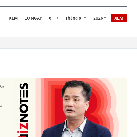
XEM THEO NGÀY
XEM
sản
 ở