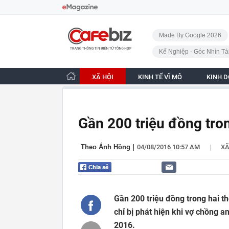
Bỏ qua điều hướng
CafeBiz - Trang chủ
Made By Google 2026
Kế Nghiệp - Góc Nhìn Tà
XÃ HỘI
KINH TẾ VĨ MÔ
KINH 
Gần 200 triệu đồng tr
|
Theo Ánh Hồng
|
04/08/2016 10:57 AM
XÃ
Gần 200 triệu đồng trong hai t
chỉ bị phát hiện khi vợ chồng a
2016.