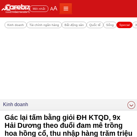
A
A
Đọc nhiều
Mới nhất
Kinh doanh
Tài chính ngân hàng
Bất động sản
Quốc tế
Sống
Special
X
Kinh doanh
Gác lại tấm bằng giỏi ĐH KTQD, 9x
Hải Dương theo đuổi đam mê trồng
hoa hồng cổ, thu nhập hàng trăm triệu