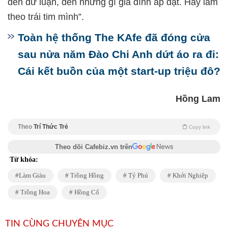
đến dư luận, đến những gì gia đình áp đặt. Hãy làm
theo trái tim mình”.
Toàn hệ thống The KAfe đã đóng cửa
sau nửa năm Đào Chi Anh dứt áo ra đi:
Cái kết buồn của một start-up triệu đô?
Hồng Lam
Theo
Trí Thức Trẻ
Copy link
Theo dõi Cafebiz.vn trên
Từ khóa:
Làm Giàu
Trồng Hồng
Tỷ Phú
Khởi Nghiệp
Trồng Hoa
Hồng Cổ
TIN CÙNG CHUYÊN MỤC