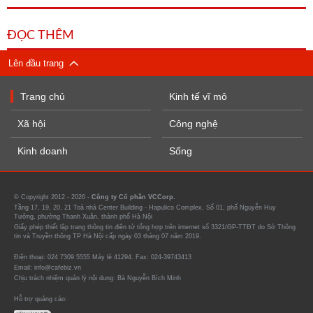
ĐỌC THÊM
Lên đầu trang
Trang chủ
Kinh tế vĩ mô
Xã hội
Công nghệ
Kinh doanh
Sống
© Copyright 2012 - 2026 -
Công ty Cổ phần VCCorp.
Tầng 17, 19, 20, 21 Toà nhà Center Building - Hapulico Complex, Số 01, phố Nguyễn Huy
Tưởng, phường Thanh Xuân, thành phố Hà Nội
Giấy phép thiết lập trang thông tin điện tử tổng hợp trên internet số 3321/GP-TTĐT do Sở Thông
tin và Truyền thông TP Hà Nội cấp ngày 03 tháng 07 năm 2019.
Điện thoại: 024 7309 5555 Máy lẻ 41294. Fax: 024-39743413
Email: info@cafebiz.vn
Chịu trách nhiệm quản lý nội dung: Bà Nguyễn Bích Minh
Hỗ trợ quảng cáo: