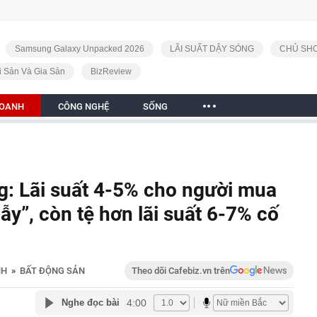
Samsung Galaxy Unpacked 2026
LÃI SUẤT DẬY SÓNG
CHỦ SHO
i Sản Và Gia Sản
BizReview
DOANH
CÔNG NGHỆ
SỐNG
g: Lãi suất 4-5% cho người mua
bẫy”, còn tệ hơn lãi suất 6-7% cố
NH
»
BẤT ĐỘNG SẢN
Theo dõi Cafebiz.vn trên
4:00
Nghe đọc bài