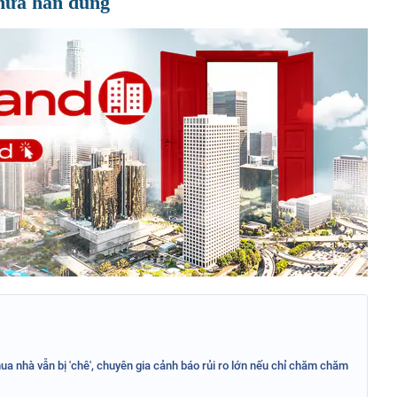
chưa hẳn đúng
ua nhà vẫn bị 'chê', chuyên gia cảnh báo rủi ro lớn nếu chỉ chăm chăm