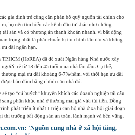
ác gia đình trẻ cũng cần phân bố quỹ nguồn tài chính cho
 ra, họ nên tìm hiểu các kênh đầu tư khác như chứng
g tài sản và có phương án thanh khoản nhanh, vì bất động
uan trọng nhất là phải chuẩn bị tài chính lâu dài và không
 ưu đãi ngắn hạn.
sản TP.HCM (HoREA) đã đề xuất Ngân hàng Nhà nước xây
 người trẻ từ 18 đến 45 tuổi mua nhà lần đầu. Cụ thể,
 thương mại ưu đãi khoảng 6-7%/năm, với thời hạn ưu đãi
y được bảo đảm bằng chính căn nhà đó.
 sẽ tạo "cú huých" khuyến khích các doanh nghiệp tái cấu
ư sang phân khúc nhà ở thương mại giá vừa túi tiền. Đồng
rình phát triển ít nhất 1 triệu căn hộ nhà ở xã hội giai đoạn
i thị trường bất động sản an toàn, lành mạnh và bền vững.
com.vn: 'Nguồn cung nhà ở xã hội tăng,