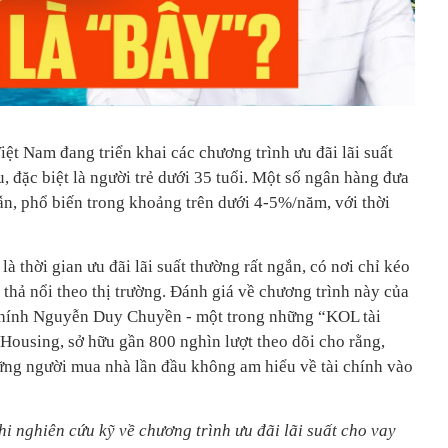
iệt Nam đang triển khai các chương trình ưu đãi lãi suất
 đặc biệt là người trẻ dưới 35 tuổi. Một số ngân hàng đưa
ẫn, phổ biến trong khoảng trên dưới 4-5%/năm, với thời
à thời gian ưu đãi lãi suất thường rất ngắn, có nơi chỉ kéo
sẽ thả nổi theo thị trường. Đánh giá về chương trình này của
 chính Nguyễn Duy Chuyền - một trong những “KOL tài
Housing, sở hữu gần 800 nghìn lượt theo dõi cho rằng,
ững người mua nhà lần đầu không am hiểu về tài chính vào
khi nghiên cứu kỹ về chương trình ưu đãi lãi suất cho vay