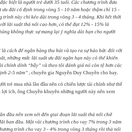
đặc biệt là người trẻ dưới 35 tuổi. Các chương trình đưa
t ưu đãi cố định trong vòng 5 - 10 năm hoặc thậm chí 15 -
trình này chỉ kéo dài trong vòng 3 - 4 tháng. Khi hết thời
với lãi suất thả nổi cao hơn, có thể đạt 12% - 15% là
húng không thực sự mang lại ý nghĩa dài hạn cho người
 là cách để ngân hàng thu hút và tạo ra sự háo hức đối với
ất, những mức lãi suất ưu đãi ngắn hạn này có thể khiến
ài chính dính “bẫy” và theo tôi đánh giá nó còn tệ hơn các
 định 2-5 năm”
, chuyên gia Nguyễn Duy Chuyền cho hay.
ười trẻ mua nhà lần đầu nên có chiến lược tài chính như thế
hóa lợi ích, ông Chuyền khuyên những người này nên xem
ần đầu nên xem xét đến giai đoạn lãi suất thả nổi chứ
 đãi ban đầu. Một vài chương trình cho vay 7% trong 3 năm
 chương trình cho vay 3 - 4% trong vòng 3 tháng rồi thả nổi