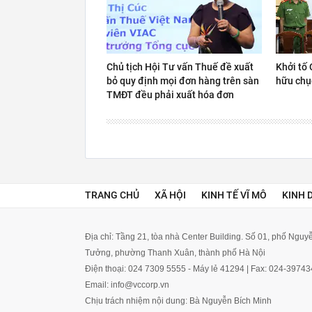
Chủ tịch Hội Tư vấn Thuế đề xuất
Khởi tố 
bỏ quy định mọi đơn hàng trên sàn
hữu chụ
TMĐT đều phải xuất hóa đơn
TRANG CHỦ
XÃ HỘI
KINH TẾ VĨ MÔ
KINH 
Địa chỉ: Tầng 21, tòa nhà Center Building. Số 01, phố Ngu
Tưởng, phường Thanh Xuân, thành phố Hà Nội
Điện thoại: 024 7309 5555 - Máy lẻ 41294 | Fax: 024-3974
Email: info@vccorp.vn
Chịu trách nhiệm nội dung: Bà Nguyễn Bích Minh