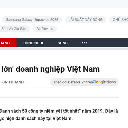
Samsung Galaxy Unpacked 2026
LÃI SUẤT DẬY SÓNG
CHỦ SHO
i Sản Và Gia Sản
BizReview
DOANH
CÔNG NGHỆ
SỐNG
 lớn' doanh nghiệp Việt Nam
KINH DOANH
Theo dõi Cafebiz.vn trên
Danh sách 50 công ty niêm yết tốt nhất” năm 2019. Đây là
ực hiện danh sách này tại Việt Nam.