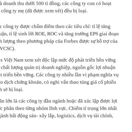
và doanh thu dưới 500 tỉ đồng, các công ty con có hoạt
công ty mẹ (đã được xem xét) đều bị loại.
c công ty được chấm điểm theo các tiêu chí: tỉ lệ tăng
uận, tỉ lệ sinh lời ROE, ROC và tăng trưởng EPS giai đoạn
nh lượng theo phương pháp của Forbes được sự hỗ trợ của
(VCSC).
bes Việt Nam xem xét độc lập mức độ phát triển bền vững
 chất lượng quản trị doanh nghiệp, nguồn gốc lợi nhuận
t triển bền vững. Các công ty nhiều lần vi phạm nghĩa vụ
ao dịch chứng khoán, có nghi vấn thao túng giá cổ phiếu
sẽ bị loại.
n lớn là các công ty đầu ngành hoặc đã xác lập được lợi
c phân theo từng nhóm lĩnh vực. Chiếm tỉ trọng lớn nhất
nh bất động sản- xây lắp, logistics, dịch vụ tài chính,