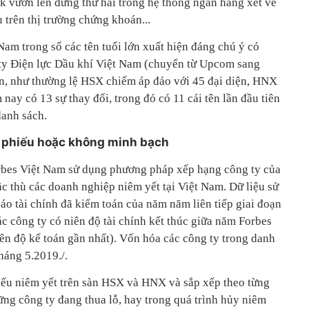
 vươn lên đứng thứ hai trong hệ thống ngân hàng xét về
u trên thị trường chứng khoán...
am trong số các tên tuổi lớn xuất hiện đáng chú ý có
 ty Điện lực Dầu khí Việt Nam (chuyển từ Upcom sang
àn, như thường lệ HSX chiếm áp đảo với 45 đại diện, HNX
nay có 13 sự thay đổi, trong đó có 11 cái tên lần đầu tiên
danh sách.
ổ phiếu hoặc không minh bạch
orbes Việt Nam sử dụng phương pháp xếp hạng công ty của
c thù các doanh nghiệp niêm yết tại Việt Nam. Dữ liệu sử
áo tài chính đã kiểm toán của năm năm liên tiếp giai đoạn
c công ty có niên độ tài chính kết thúc giữa năm Forbes
ên độ kế toán gần nhất). Vốn hóa các công ty trong danh
háng 5.2019./.
hiếu niêm yết trên sàn HSX và HNX và sắp xếp theo từng
ng công ty đang thua lỗ, hay trong quá trình hủy niêm