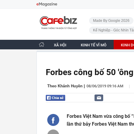
Bỏ qua điều hướng
CafeBiz - Trang chủ
Made By Google 2026
Kế Nghiệp - Góc Nhìn Tà
XÃ HỘI
KINH TẾ VĨ MÔ
KINH 
Forbes công bố 50 'ông
|
Theo Khánh Huyền
|
08/06/2019 09:16 AM
Forbes Việt Nam vừa công bố “
lần thứ bảy Forbes Việt Nam th