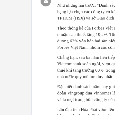
Như những lần trước, “Danh sác
hạng lựa chọn các công ty có kế
TP.HCM (HSX) và sở Giao dịch
Theo thống kê của Forbes Việt 
nhuận sau thuế, tăng 19,2%. Tổn
đương 63% vốn hóa hai sàn niêm
Forbes Việt Nam, nhóm các công
Chẳng hạn, sau ba năm liên tiế
Vietcombank soán ngôi, vượt qu
thuế khi tăng trưởng 60%. trong
nhà nước quy mô lớn duy nhất t
Đặc biệt danh sách năm nay ghi
đoàn Vingroup đưa Vinhomes lên
và là một trong bốn công ty có g
Lần đầu tiên Hòa Phát vươn lên 