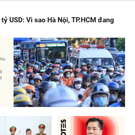
á tỷ USD: Vì sao Hà Nội, TP.HCM đang
hịu
ng
g