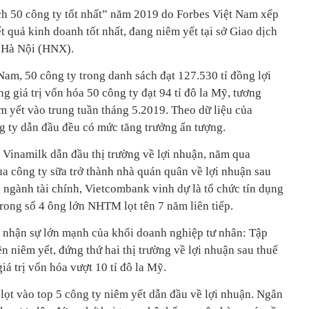
h 50 công ty tốt nhất” năm 2019 do Forbes Việt Nam xếp
t quả kinh doanh tốt nhất, đang niêm yết tại sở Giao dịch
 Hà Nội (HNX).
Nam, 50 công ty trong danh sách đạt 127.530 tỉ đồng lợi
g giá trị vốn hóa 50 công ty đạt 94 tỉ đô la Mỹ, tương
 yết vào trung tuần tháng 5.2019. Theo dữ liệu của
 ty dẫn đầu đều có mức tăng trưởng ấn tượng.
p Vinamilk dẫn đầu thị trường về lợi nhuận, năm qua
a công ty sữa trở thành nhà quán quân về lợi nhuận sau
 ngành tài chính, Vietcombank vinh dự là tổ chức tín dụng
rong số 4 ông lớn NHTM lọt tên 7 năm liên tiếp.
 nhận sự lớn mạnh của khối doanh nghiệp tư nhân: Tập
 niêm yết, đứng thứ hai thị trường về lợi nhuận sau thuế
iá trị vốn hóa vượt 10 tỉ đô la Mỹ.
lọt vào top 5 công ty niêm yết dẫn đầu về lợi nhuận. Ngân