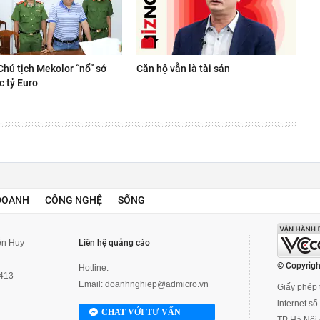
Chủ tịch Mekolor “nổ” sở
Căn hộ vẫn là tài sản
c tỷ Euro
DOANH
CÔNG NGHỆ
SỐNG
yễn Huy
Liên hệ quảng cáo
© Copyrigh
Hotline:
3413
Email:
doanhnghiep@admicro.vn
Giấy phép t
internet s
CHAT VỚI TƯ VẤN