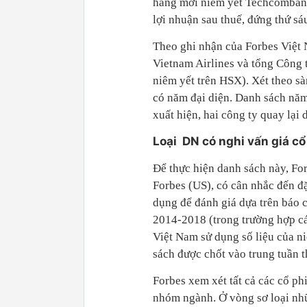
hàng mới niêm yết Techcombank
lợi nhuận sau thuế, đứng thứ sá
Theo ghi nhận của Forbes Việt N
Vietnam Airlines và tổng Công
niêm yết trên HSX). Xét theo s
có năm đại diện. Danh sách năm 
xuất hiện, hai công ty quay lại 
Loại DN có nghi vấn giá c
Để thực hiện danh sách này, F
Forbes (US), có cân nhắc đến đặ
dụng để đánh giá dựa trên báo c
2014-2018 (trong trường hợp cá
Việt Nam sử dụng số liệu của ni
sách được chốt vào trung tuần t
Forbes xem xét tất cả các cổ p
nhóm ngành. Ở vòng sơ loại nhữ