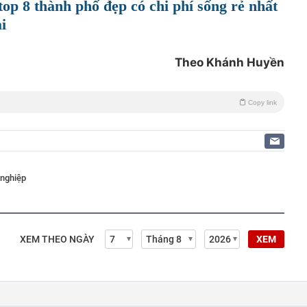
top 8 thành phố đẹp có chi phí sống rẻ nhất
i
Theo Khánh Huyền
Copy link
nghiệp
XEM THEO NGÀY
XEM