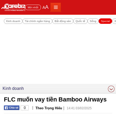
A
A
Đọc nhiều
Mới nhất
Kinh doanh
Tài chính ngân hàng
Bất động sản
Quốc tế
Sống
Special
X
Kinh doanh
FLC muốn vay tiền Bamboo Airways
|
|
0
Theo Trọng Hiếu
14:41 03/02/2025