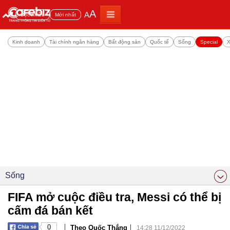
A
A
Đọc nhiều
Mới nhất
Kinh doanh
Tài chính ngân hàng
Bất động sản
Quốc tế
Sống
Special
X
Sống
FIFA mở cuộc điều tra, Messi có thể bị
cấm đá bán kết
|
|
0
Theo Quốc Thắng
14:28 11/12/2022