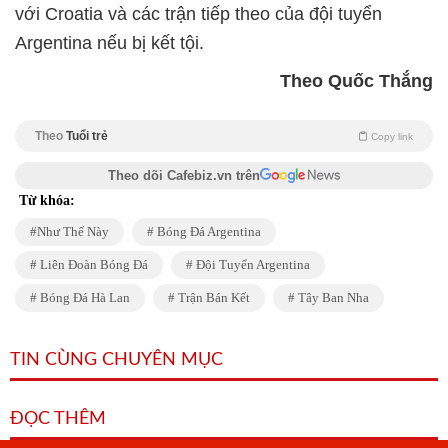
với Croatia và các trận tiếp theo của đội tuyển
Argentina nếu bị kết tội.
Theo Quốc Thắng
Theo
Tuổi trẻ
Copy link
Theo dõi Cafebiz.vn trên
Từ khóa:
Như Thế Này
Bóng Đá Argentina
Liên Đoàn Bóng Đá
Đội Tuyển Argentina
Bóng Đá Hà Lan
Trận Bán Kết
Tây Ban Nha
TIN CÙNG CHUYÊN MỤC
ĐỌC THÊM