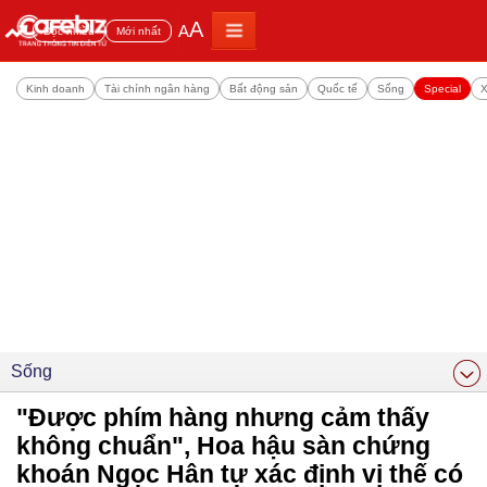
A
A
Đọc nhiều
Mới nhất
Kinh doanh
Tài chính ngân hàng
Bất động sản
Quốc tế
Sống
Special
X
Sống
"Được phím hàng nhưng cảm thấy
không chuẩn", Hoa hậu sàn chứng
khoán Ngọc Hân tự xác định vị thế có