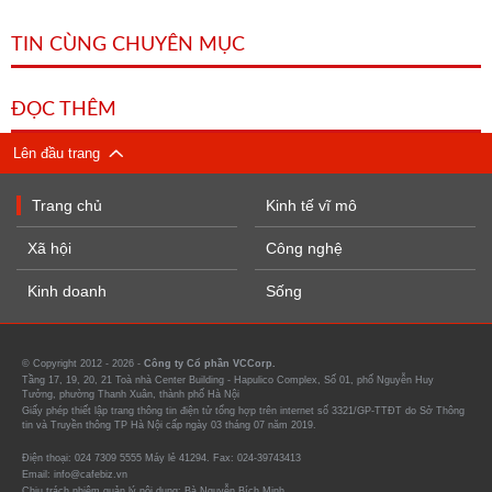
TIN CÙNG CHUYÊN MỤC
ĐỌC THÊM
Lên đầu trang
Trang chủ
Kinh tế vĩ mô
Xã hội
Công nghệ
Kinh doanh
Sống
© Copyright 2012 - 2026 -
Công ty Cổ phần VCCorp.
Tầng 17, 19, 20, 21 Toà nhà Center Building - Hapulico Complex, Số 01, phố Nguyễn Huy
Tưởng, phường Thanh Xuân, thành phố Hà Nội
Giấy phép thiết lập trang thông tin điện tử tổng hợp trên internet số 3321/GP-TTĐT do Sở Thông
tin và Truyền thông TP Hà Nội cấp ngày 03 tháng 07 năm 2019.
Điện thoại: 024 7309 5555 Máy lẻ 41294. Fax: 024-39743413
Email: info@cafebiz.vn
Chịu trách nhiệm quản lý nội dung: Bà Nguyễn Bích Minh