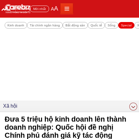
A
A
Đọc nhiều
Mới nhất
Kinh doanh
Tài chính ngân hàng
Bất động sản
Quốc tế
Sống
Special
X
Xã hội
Đưa 5 triệu hộ kinh doanh lên thành
doanh nghiệp: Quốc hội đề nghị
Chính phủ đánh giá kỹ tác động