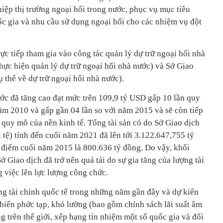
iệp thị trường ngoại hối trong nước, phục vụ mục tiêu
ốc gia và nhu cầu sử dụng ngoại hối cho các nhiệm vụ đột
c tiếp tham gia vào công tác quản lý dự trữ ngoại hối nhà
hực hiện quản lý dự trữ ngoại hối nhà nước) và Sở Giao
ụ thể về dự trữ ngoại hối nhà nước).
ớc đã tăng cao đạt mức trên 109,9 tỷ USD gấp 10 lần quy
ăm 2010 và gấp gần 04 lần so với năm 2015 và sẽ còn tiếp
eo quy mô của nền kinh tế. Tổng tài sản có do Sở Giao dịch
i tệ) tính đến cuối năm 2021 đã lên tới 3.122.647,755 tỷ
i điểm cuối năm 2015 là 800.636 tỷ đồng. Do vậy, khối
ở Giao dịch đã trở nên quá tải do sự gia tăng của lượng tài
g việc lên lực lượng công chức.
ờng tài chính quốc tế trong những năm gần đây và dự kiến
n biến phức tạp, khó lường (bao gồm chính sách lãi suất âm
 trên thế giới, xếp hạng tín nhiệm một số quốc gia và đối