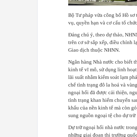
Bộ Tư pháp vừa công bố Hồ sơ 
vụ, quyền hạn và cơ cấu tổ ch
Đáng chú ý, theo dự thảo, NHN
trên cơ sở sắp xếp, điều chỉnh 
Giao dịch thuộc NHNN.
Ngân hàng Nhà nước cho biết th
kinh tế vĩ mô, sử dụng linh hoạt
lãi suất nhằm kiểm soát lạm phát
chế tình trạng đô la hoá và vàn
ngoại hối đã được cải thiện, ng
tình trạng khan hiếm chuyển sa
khẩu của nền kinh tế mà còn góp
sung nguồn ngoại tệ cho dự trữ
Dự trữ ngoại hối nhà nước tron
những giai đoạn thị trường quốc