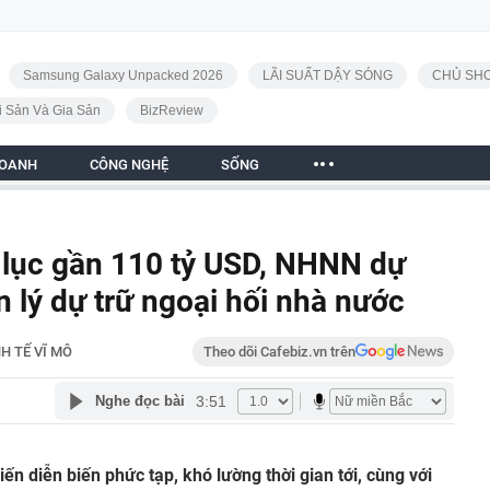
Samsung Galaxy Unpacked 2026
LÃI SUẤT DẬY SÓNG
CHỦ SHO
i Sản Và Gia Sản
BizReview
DOANH
CÔNG NGHỆ
SỐNG
ỷ lục gần 110 tỷ USD, NHNN dự
 lý dự trữ ngoại hối nhà nước
H TẾ VĨ MÔ
Theo dõi Cafebiz.vn trên
3:51
Nghe đọc bài
iến diễn biến phức tạp, khó lường thời gian tới, cùng với