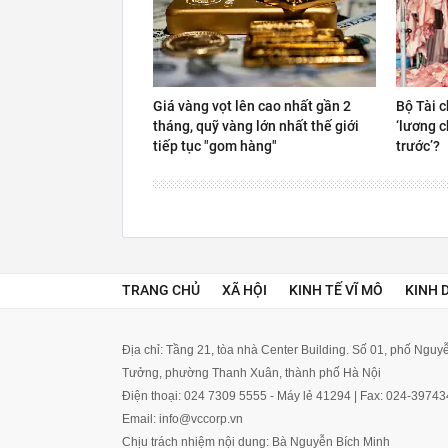
Giá vàng vọt lên cao nhất gần 2
Bộ Tài c
tháng, quỹ vàng lớn nhất thế giới
‘lương c
tiếp tục "gom hàng"
trước’?
TRANG CHỦ
XÃ HỘI
KINH TẾ VĨ MÔ
KINH 
Địa chỉ: Tầng 21, tòa nhà Center Building. Số 01, phố Ngu
Tưởng, phường Thanh Xuân, thành phố Hà Nội
Điện thoại: 024 7309 5555 - Máy lẻ 41294 | Fax: 024-3974
Email: info@vccorp.vn
Chịu trách nhiệm nội dung: Bà Nguyễn Bích Minh