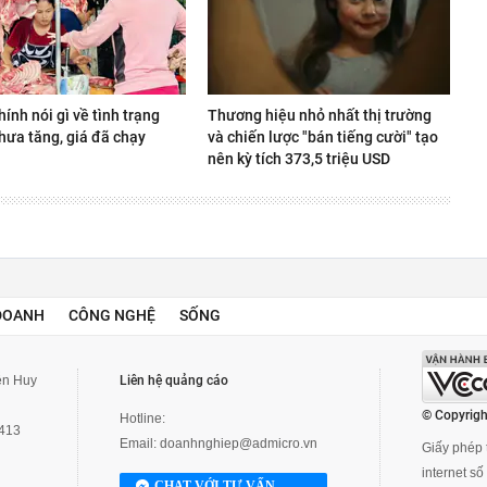
hính nói gì về tình trạng
Thương hiệu nhỏ nhất thị trường
hưa tăng, giá đã chạy
và chiến lược "bán tiếng cười" tạo
nên kỳ tích 373,5 triệu USD
DOANH
CÔNG NGHỆ
SỐNG
yễn Huy
Liên hệ quảng cáo
© Copyrigh
Hotline:
3413
Email:
doanhnghiep@admicro.vn
Giấy phép t
internet s
CHAT VỚI TƯ VẤN