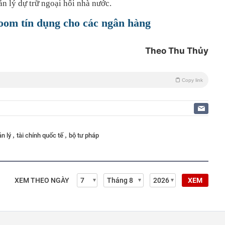
n lý dự trữ ngoại hối nhà nước.
om tín dụng cho các ngân hàng
Theo Thu Thủy
Copy link
,
,
ản lý
tài chính quốc tế
bộ tư pháp
XEM THEO NGÀY
XEM