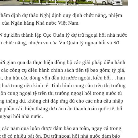
thẩm định dự thảo Nghị định quy định chức năng, nhiệm
ức của Ngân hàng Nhà nước Việt Nam.
N dự kiến
thành lập Cục Quản lý dự trữ ngoại hối nhà nước
lại chức năng, nhiệm vụ của Vụ Quản lý ngoại hối và Sở
ời gian qua đã thực hiện đồng bộ các giải pháp điều hành
 các công cụ điều hành chính sách tiền tệ bao gồm; tỷ giá,
, thu hút các dòng vốn đầu tư nước ngoài, kiều hối ... hạn
g hoá trong nền kinh tế. Tình hình cung cầu trên thị trường
uồn cung ngoại tệ trên thị trường ngoại hối trong nước từ
ng thặng dư, không chỉ đáp ứng đủ cho các nhu cầu nhập
 phần cải thiện thặng dư cán cân thanh toán quốc tế, bổ
 ngoại hối nhà nước.
g các năm qua luôn được đảm bảo an toàn, ngay cả trong
 tế có nhiều bất ổn. Dự trữ ngoại hối nhà nước đảm bảo