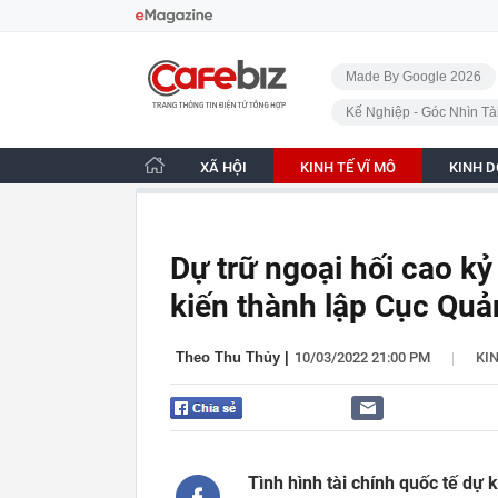
Bỏ qua điều hướng
CafeBiz - Trang chủ
Made By Google 2026
Kế Nghiệp - Góc Nhìn Tà
XÃ HỘI
KINH TẾ VĨ MÔ
KINH 
Dự trữ ngoại hối cao k
kiến thành lập Cục Quản
|
Theo Thu Thủy
|
10/03/2022 21:00 PM
KIN
Tình hình tài chính quốc tế dự k