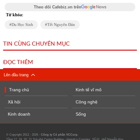
Theo dõi Cafebiz.vn trên
Từ khóa:
Du Học Sinh
Tết Nguyên Đán
TIN CÙNG CHUYÊN MỤC
ĐỌC THÊM
Lên đầu trang
Trang chủ
Kinh tế vĩ mô
Xã hội
Công nghệ
Kinh doanh
Sống
© Copyright 2012 - 2026 -
Công ty Cổ phần VCCorp.
Tầng 17, 19, 20, 21 Toà nhà Center Building - Hapulico Complex, Số 01, phố Nguyễn Huy