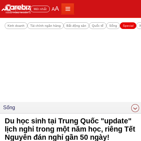
A
A
Đọc nhiều
Mới nhất
Kinh doanh
Tài chính ngân hàng
Bất động sản
Quốc tế
Sống
Special
X
Sống
Du học sinh tại Trung Quốc "update"
lịch nghỉ trong một năm học, riêng Tết
Nguyên đán nghỉ gần 50 ngày!