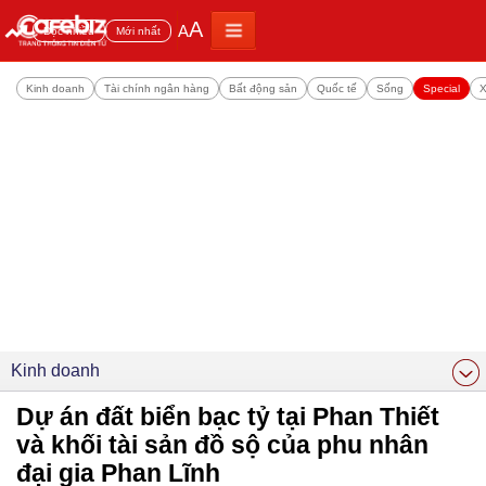
A
A
Đọc nhiều
Mới nhất
Kinh doanh
Tài chính ngân hàng
Bất động sản
Quốc tế
Sống
Special
X
Kinh doanh
Dự án đất biển bạc tỷ tại Phan Thiết
và khối tài sản đồ sộ của phu nhân
đại gia Phan Lĩnh