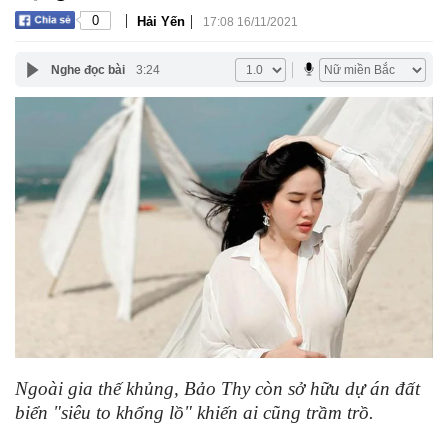
|
|
0
Hải Yến
17:08 16/11/2021
Nghe đọc bài
3:24
Ngoài gia thế khủng, Bảo Thy còn sở hữu dự án đất
biển "siêu to khổng lồ" khiến ai cũng trầm trồ.