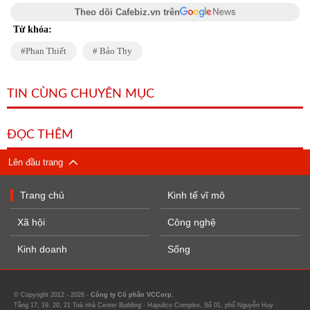
Theo dõi Cafebiz.vn trên
Từ khóa:
Phan Thiết
Bảo Thy
TIN CÙNG CHUYÊN MỤC
ĐỌC THÊM
Lên đầu trang
Trang chủ
Kinh tế vĩ mô
Xã hội
Công nghệ
Kinh doanh
Sống
© Copyright 2012 - 2026 -
Công ty Cổ phần VCCorp.
Tầng 17, 19, 20, 21 Toà nhà Center Building - Hapulico Complex, Số 01, phố Nguyễn Huy