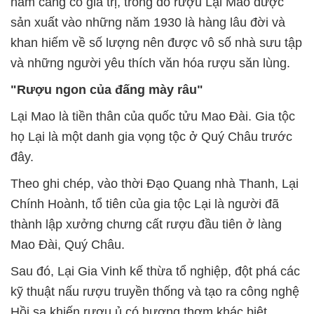
năm càng có giá trị, trong đó rượu Lại Mao được
sản xuất vào những năm 1930 là hàng lâu đời và
khan hiếm về số lượng nên được vô số nhà sưu tập
và những người yêu thích văn hóa rượu săn lùng.
"Rượu ngon của đấng mày râu"
Lại Mao là tiền thân của quốc tửu Mao Đài. Gia tộc
họ Lại là một danh gia vọng tộc ở Quý Châu trước
đây.
Theo ghi chép, vào thời Đạo Quang nhà Thanh, Lại
Chính Hoành, tổ tiên của gia tộc Lại là người đã
thành lập xưởng chưng cất rượu đầu tiên ở làng
Mao Đài, Quý Châu.
Sau đó, Lại Gia Vinh kế thừa tổ nghiệp, đột phá các
kỹ thuật nấu rượu truyền thống và tạo ra công nghệ
Hồi sa khiến rượu ủ có hương thơm khác biệt,