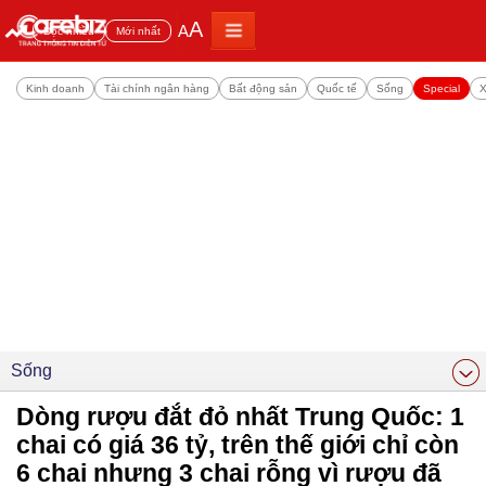
A
A
Đọc nhiều
Mới nhất
Kinh doanh
Tài chính ngân hàng
Bất động sản
Quốc tế
Sống
Special
X
Sống
Dòng rượu đắt đỏ nhất Trung Quốc: 1
chai có giá 36 tỷ, trên thế giới chỉ còn
6 chai nhưng 3 chai rỗng vì rượu đã