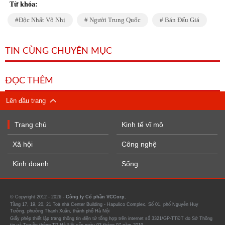
Từ khóa:
Độc Nhất Vô Nhị
Người Trung Quốc
Bán Đấu Giá
TIN CÙNG CHUYÊN MỤC
ĐỌC THÊM
Lên đầu trang
Trang chủ
Kinh tế vĩ mô
Xã hội
Công nghệ
Kinh doanh
Sống
© Copyright 2012 - 2026 -
Công ty Cổ phần VCCorp.
Tầng 17, 19, 20, 21 Toà nhà Center Building - Hapulico Complex, Số 01, phố Nguyễn Huy
Tưởng, phường Thanh Xuân, thành phố Hà Nội
Giấy phép thiết lập trang thông tin điện tử tổng hợp trên internet số 3321/GP-TTĐT do Sở Thông
tin và Truyền thông TP Hà Nội cấp ngày 03 tháng 07 năm 2019.