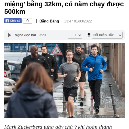
miệng' bằng 32km, có năm chạy được
500km
|
|
0
Băng Băng
13:47 01/03/2022
Nghe đọc bài
3:23
Mark Zuckerberg từng gây chú ý khi hoàn thành