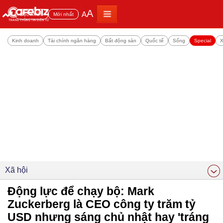
A
A
Đọc nhiều
Mới nhất
Kinh doanh
Tài chính ngân hàng
Bất động sản
Quốc tế
Sống
Special
X
Xã hội
Động lực để chạy bộ: Mark
Zuckerberg là CEO công ty trăm tỷ
USD nhưng sáng chủ nhật hay 'tráng