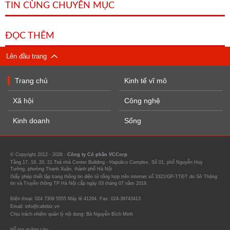
TIN CÙNG CHUYÊN MỤC
ĐỌC THÊM
Lên đầu trang
Trang chủ
Kinh tế vĩ mô
Xã hội
Công nghệ
Kinh doanh
Sống
© Copyright 2012 - 2026 -
Công ty Cổ phần VCCorp.
Tầng 17, 19, 20, 21 Toà nhà Center Building - Hapulico Complex, Số 01, phố Nguyễn Huy
Tưởng, phường Thanh Xuân, thành phố Hà Nội
Giấy phép thiết lập trang thông tin điện tử tổng hợp trên internet số 3321/GP-TTĐT do Sở Thông
tin và Truyền thông TP Hà Nội cấp ngày 03 tháng 07 năm 2019.
Điện thoại: 024 7309 5555 Máy lẻ 41294. Fax: 024-39743413
Email: info@cafebiz.vn
Chịu trách nhiệm quản lý nội dung: Bà Nguyễn Bích Minh
Hỗ trợ quảng cáo: