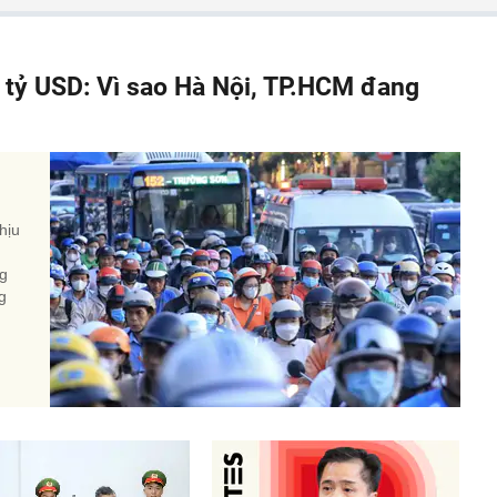
á tỷ USD: Vì sao Hà Nội, TP.HCM đang
hịu
ng
g