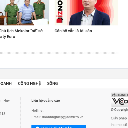
Chủ tịch Mekolor “nổ” sở
Căn hộ vẫn là tài sản
c tỷ Euro
DOANH
CÔNG NGHỆ
SỐNG
yễn Huy
Liên hệ quảng cáo
© Copyrigh
Hotline:
3413
Email:
doanhnghiep@admicro.vn
Giấy phép t
internet s