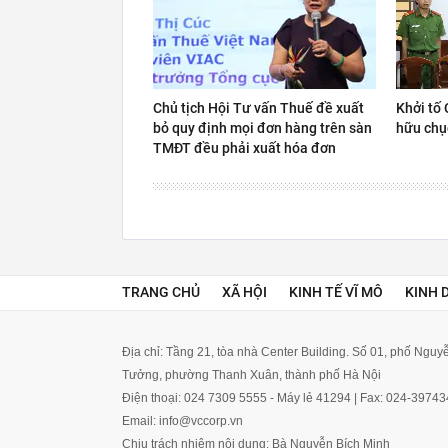
Chủ tịch Hội Tư vấn Thuế đề xuất
Khởi tố 
bỏ quy định mọi đơn hàng trên sàn
hữu chụ
TMĐT đều phải xuất hóa đơn
TRANG CHỦ
XÃ HỘI
KINH TẾ VĨ MÔ
KINH 
Địa chỉ: Tầng 21, tòa nhà Center Building. Số 01, phố Ngu
Tưởng, phường Thanh Xuân, thành phố Hà Nội
Điện thoại: 024 7309 5555 - Máy lẻ 41294 | Fax: 024-3974
Email: info@vccorp.vn
Chịu trách nhiệm nội dung: Bà Nguyễn Bích Minh