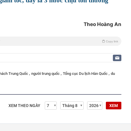
iảm tốc, đây là 3 nước chịu tổn thương
Theo Hoàng An
Copy link
,
,
,
khách Trung Quốc
người trung quốc
Tổng cục Du lịch Hàn Quốc
du
XEM THEO NGÀY
XEM