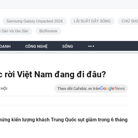
Samsung Galaxy Unpacked 2026
LÃI SUẤT DẬY SÓNG
CHỦ SHO
i Sản Và Gia Sản
BizReview
DOANH
CÔNG NGHỆ
SỐNG
 rời Việt Nam đang đi đâu?
 HỘI
Theo dõi Cafebiz.vn trên
hứng kiến lượng khách Trung Quốc sụt giảm trong 6 tháng