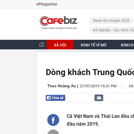
Bỏ qua điều hướng
CafeBiz - Trang chủ
Made By Google 2026
Kế Nghiệp - Góc Nhìn Tà
XÃ HỘI
KINH TẾ VĨ MÔ
KINH 
Dòng khách Trung Quốc
|
Theo Hoàng An
|
27/07/2019 15:31 PM
XÃ
Cả Việt Nam và Thái Lan đều c
đầu năm 2019.