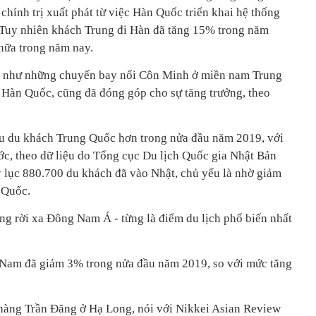
hính trị xuất phát từ việc Hàn Quốc triển khai hệ thống
Tuy nhiên khách Trung đi Hàn đã tăng 15% trong năm
nữa trong năm nay.
n như những chuyến bay nối Côn Minh ở miền nam Trung
 Hàn Quốc, cũng đã đóng góp cho sự tăng trưởng, theo
ều du khách Trung Quốc hơn trong nửa đầu năm 2019, với
ớc, theo dữ liệu do Tổng cục Du lịch Quốc gia Nhật Bản
ỷ lục 880.700 du khách đã vào Nhật, chủ yếu là nhờ giảm
 Quốc.
g rời xa Đông Nam Á - từng là điểm du lịch phổ biến nhất
Nam đã giảm 3% trong nửa đầu năm 2019, so với mức tăng
 hàng Trần Đăng ở Hạ Long, nói với Nikkei Asian Review