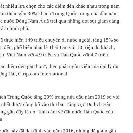
ất nhiều lựa chọn cho các điểm đến khác nhau trong năm
 đón thêm gần 30% khách Trung Quốc trong nửa đầu năm
 các nước Đông Nam Á đã trải qua những đợt sụt giảm đáng
 các chính phủ.
 thực hiện 149 triệu chuyến đi nước ngoài, tăng 15% so
 đến, phổ biến nhất là Thái Lan với 10 triệu du khách,
iệu, Việt Nam với 4,9 triệu và Hàn Quốc với 4,7 triệu.
ác điểm đến gần hơn", theo phát ngôn viên của đại lý du
ượng Hải, Ctrip.com International.
hách Trung Quốc tăng 29% trong nửa đầu năm 2019 so với
i nhất được công bố vào thứ ba. Tổng cục Du lịch Hàn
ăng gần đây là do "tình cảm về đất nước Hàn Quốc của
n".
nước này đã đạt đỉnh vào năm 2016, nhưng đã giảm gần