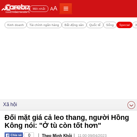
A
A
Đọc nhiều
Mới nhất
Kinh doanh
Tài chính ngân hàng
Bất động sản
Quốc tế
Sống
Special
X
Xã hội
Đối mặt giá cả leo thang, người Hồng
Kông nói: "Ở tù còn tốt hơn"
|
|
0
Theo Minh Khôi
11:00 09/04/2023