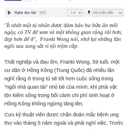
Nghe đọc bài
3:01
"Ít nhất một tù nhân được đảm bảo ba bữa ăn mỗi
ngày, có TV để xem và một không gian rộng rãi hơn,
đẹp hơn để ở", Franki Wong nói, nhớ lại những lần
ngồi sau song sắt vì tội trộm cắp.
Thất nghiệp và đau ốm, Franki Wong, 59 tuổi, một
cư dân ở Hồng Kông (Trung Quốc) đã nhiều lần
nghĩ rằng ở trong tù sẽ tốt hơn cuộc sống trong
"ngôi nhà quan tài" nhỏ bé của mình, khi phải vật
lộn kiếm sống trong bối cảnh chi phí sinh hoạt ở
Hồng Kông không ngừng tăng lên.
Cựu kỹ thuật viên được chẩn đoán mắc bệnh ung
thư vào tháng 5 năm ngoái và phải nghỉ việc. Trước