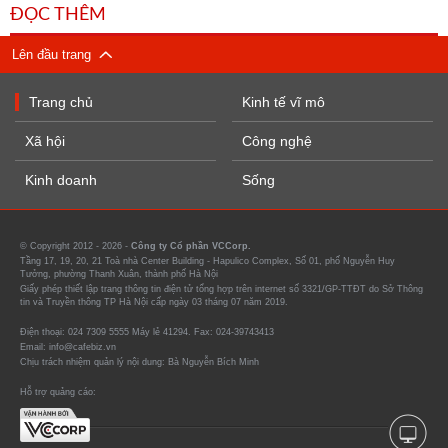
ĐỌC THÊM
Lên đầu trang
Trang chủ
Kinh tế vĩ mô
Xã hội
Công nghệ
Kinh doanh
Sống
© Copyright 2012 - 2026 -
Công ty Cổ phần VCCorp.
Tầng 17, 19, 20, 21 Toà nhà Center Building - Hapulico Complex, Số 01, phố Nguyễn Huy
Tưởng, phường Thanh Xuân, thành phố Hà Nội
Giấy phép thiết lập trang thông tin điện tử tổng hợp trên internet số 3321/GP-TTĐT do Sở Thông
tin và Truyền thông TP Hà Nội cấp ngày 03 tháng 07 năm 2019.
Điện thoại: 024 7309 5555 Máy lẻ 41294. Fax: 024-39743413
Email: info@cafebiz.vn
Chịu trách nhiệm quản lý nội dung: Bà Nguyễn Bích Minh
Hỗ trợ quảng cáo: