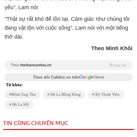
yếu", Lam nói
"Thật sự rất khó để tồn tại. Cảm giác như chúng tôi
đang vật lộn với cuộc sống", Lam nói với một tiếng
thở dài.
Theo Minh Khôi
Theo
thethaovanhoa.vn
Copy link
Theo dõi Cafebiz.vn trên
Từ khóa:
Bệnh Ung Thư
Đô La Hồng Kông
Kỹ Thuật Viên
Đô La Mỹ
TIN CÙNG CHUYÊN MỤC