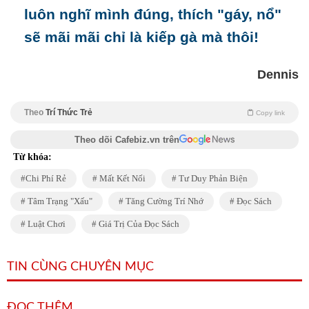
luôn nghĩ mình đúng, thích "gáy, nổ"
sẽ mãi mãi chỉ là kiếp gà mà thôi!
Dennis
Theo
Trí Thức Trẻ
Copy link
Theo dõi Cafebiz.vn trên
Từ khóa:
Chi Phí Rẻ
Mất Kết Nối
Tư Duy Phản Biện
Tâm Trạng "xấu"
Tăng Cường Trí Nhớ
Đọc Sách
Luật Chơi
Giá Trị Của Đọc Sách
TIN CÙNG CHUYÊN MỤC
ĐỌC THÊM