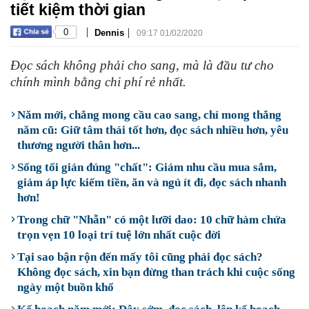
tiết kiệm thời gian
|
|
0
Dennis
09:17 01/02/2020
Đọc sách không phải cho sang, mà là đầu tư cho
chính mình bằng chi phí rẻ nhất.
Năm mới, chẳng mong cầu cao sang, chỉ mong thắng
năm cũ: Giữ tâm thái tốt hơn, đọc sách nhiều hơn, yêu
thương người thân hơn...
Sống tối giản đúng "chất": Giảm nhu cầu mua sắm,
giảm áp lực kiếm tiền, ăn và ngủ ít đi, đọc sách nhanh
hơn!
Trong chữ "Nhẫn" có một lưỡi dao: 10 chữ hàm chứa
trọn vẹn 10 loại trí tuệ lớn nhất cuộc đời
Tại sao bận rộn đến mấy tôi cũng phải đọc sách?
Không đọc sách, xin bạn đừng than trách khi cuộc sống
ngày một buồn khổ