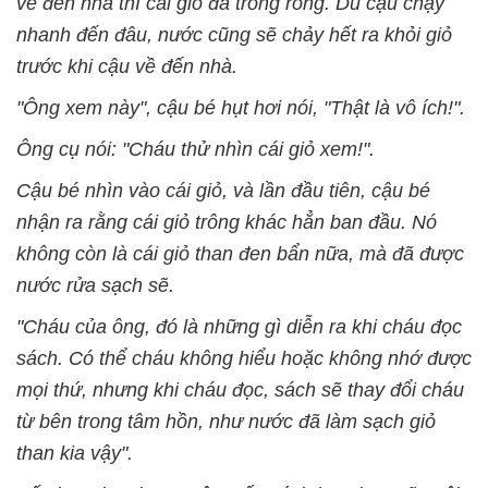
về đến nhà thì cái giỏ đã trống rỗng. Dù cậu chạy
nhanh đến đâu, nước cũng sẽ chảy hết ra khỏi giỏ
trước khi cậu về đến nhà.
"Ông xem này", cậu bé hụt hơi nói, "Thật là vô ích!".
Ông cụ nói: "Cháu thử nhìn cái giỏ xem!".
Cậu bé nhìn vào cái giỏ, và lần đầu tiên, cậu bé
nhận ra rằng cái giỏ trông khác hẳn ban đầu. Nó
không còn là cái giỏ than đen bẩn nữa, mà đã được
nước rửa sạch sẽ.
"Cháu của ông, đó là những gì diễn ra khi cháu đọc
sách. Có thể cháu không hiểu hoặc không nhớ được
mọi thứ, nhưng khi cháu đọc, sách sẽ thay đổi cháu
từ bên trong tâm hồn, như nước đã làm sạch giỏ
than kia vậy".