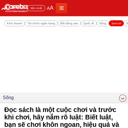
A
A
Đọc nhiều
Mới nhất
Kinh doanh
Tài chính ngân hàng
Bất động sản
Quốc tế
Sống
Special
X
Sống
Đọc sách là một cuộc chơi và trước
khi chơi, hãy nắm rõ luật: Biết luật,
bạn sẽ chơi khôn ngoan, hiệu quả và