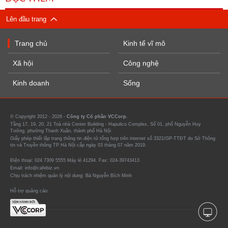
Lên đầu trang
Trang chủ
Kinh tế vĩ mô
Xã hội
Công nghệ
Kinh doanh
Sống
© Copyright 2012 - 2026 -
Công ty Cổ phần VCCorp.
Tầng 17, 19, 20, 21 Toà nhà Center Building - Hapulico Complex, Số 01, phố Nguyễn Huy
Tưởng, phường Thanh Xuân, thành phố Hà Nội
Giấy phép thiết lập trang thông tin điện tử tổng hợp trên internet số 3321/GP-TTĐT do Sở Thông
tin và Truyền thông TP Hà Nội cấp ngày 03 tháng 07 năm 2019.
Điện thoại: 024 7309 5555 Máy lẻ 41294. Fax: 024-39743413
Email: info@cafebiz.vn
Chịu trách nhiệm quản lý nội dung: Bà Nguyễn Bích Minh
Hỗ trợ quảng cáo: