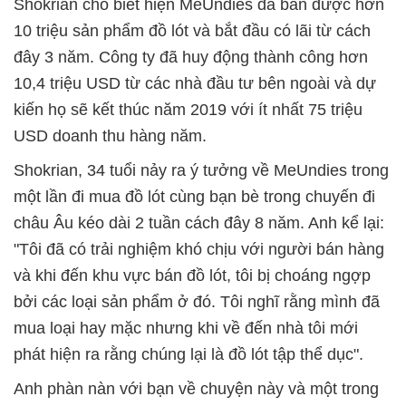
Shokrian cho biết hiện MeUndies đã bán được hơn
10 triệu sản phẩm đồ lót và bắt đầu có lãi từ cách
đây 3 năm. Công ty đã huy động thành công hơn
10,4 triệu USD từ các nhà đầu tư bên ngoài và dự
kiến họ sẽ kết thúc năm 2019 với ít nhất 75 triệu
USD doanh thu hàng năm.
Shokrian, 34 tuổi nảy ra ý tưởng về MeUndies trong
một lần đi mua đồ lót cùng bạn bè trong chuyến đi
châu Âu kéo dài 2 tuần cách đây 8 năm. Anh kể lại:
"Tôi đã có trải nghiệm khó chịu với người bán hàng
và khi đến khu vực bán đồ lót, tôi bị choáng ngợp
bởi các loại sản phẩm ở đó. Tôi nghĩ rằng mình đã
mua loại hay mặc nhưng khi về đến nhà tôi mới
phát hiện ra rằng chúng lại là đồ lót tập thể dục".
Anh phàn nàn với bạn về chuyện này và một trong