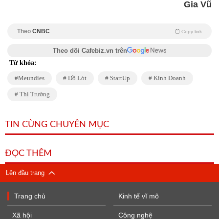
Gia Vũ
Theo
CNBC
Copy link
Theo dõi Cafebiz.vn trên
Từ khóa:
Meundies
Đồ Lót
StartUp
Kinh Doanh
Thị Trường
TIN CÙNG CHUYÊN MỤC
ĐỌC THÊM
Lên đầu trang
Trang chủ
Kinh tế vĩ mô
Xã hội
Công nghệ