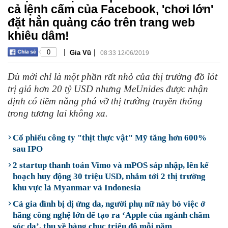
cả lệnh cấm của Facebook, 'chơi lớn'
đặt hẳn quảng cáo trên trang web
khiêu dâm!
|
|
0
Gia Vũ
08:33 12/06/2019
Dù mới chỉ là một phần rất nhỏ của thị trường đồ lót
trị giá hơn 20 tỷ USD nhưng MeUnides được nhận
định có tiềm năng phá vỡ thị trường truyền thống
trong tương lai không xa.
Cổ phiếu công ty "thịt thực vật" Mỹ tăng hơn 600%
sau IPO
2 startup thanh toán Vimo và mPOS sáp nhập, lên kế
hoạch huy động 30 triệu USD, nhắm tới 2 thị trường
khu vực là Myanmar và Indonesia
Cả gia đình bị dị ứng da, người phụ nữ này bỏ việc ở
hãng công nghệ lớn để tạo ra ‘Apple của ngành chăm
sóc da’, thu về hàng chục triệu đô mỗi năm