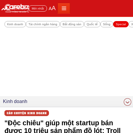
A
A
Đọc nhiều
Mới nhất
Kinh doanh
Tài chính ngân hàng
Bất động sản
Quốc tế
Sống
Special
X
Kinh doanh
"Độc chiêu" giúp một startup bán
được 10 triệu sản phẩm đồ lót: Troll