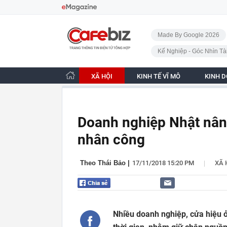
Bỏ qua điều hướng
CafeBiz - Trang chủ
Made By Google 2026
Kế Nghiệp - Góc Nhìn Tà
XÃ HỘI
KINH TẾ VĨ MÔ
KINH 
Doanh nghiệp Nhật nâng
nhân công
|
Theo Thái Bảo
|
17/11/2018 15:20 PM
XÃ 
Nhiều doanh nghiệp, cửa hiệu 