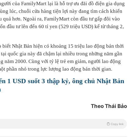
gười của FamilyMart lại là hỗ trợ ưu đãi đồ điện gia dụng
ùng lúc, chuỗi cửa hàng tiện lợi này đang tìm cách khiến
u quả hơn. Ngoài ra, FamilyMart còn đầu tư gấp đôi vào
ốn đầu tư lên đến 60 tỉ yen (529 triệu USD) kể từ tháng 2,
 biết Nhật Bản hiện có khoảng 15 triệu lao động bán thời
ố tại quốc gia này đã chậm lại nhiều trong những năm gần
ng năm 2000. Cùng với tỷ lệ trẻ em giảm, người lao động
ột phần nhỏ trong lực lượng lao động bán thời gian.
ến 1 USD suốt 3 thập kỷ, ông chủ Nhật Bản
a
Theo Thái Bảo
Copy link