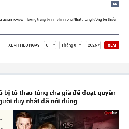
,
,
,
ei asian review
lương trung bình
chính phủ Nhật
tăng lương tối thiểu
XEM THEO NGÀY
XEM
ô bị tố thao túng cha già để đoạt quyền
người duy nhất đã nói đúng
ty