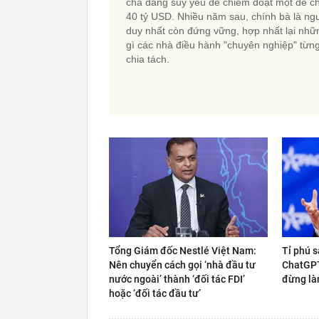
cha đang suy yếu để chiếm đoạt một đế c
40 tỷ USD. Nhiều năm sau, chính bà là ng
duy nhất còn đứng vững, hợp nhất lại nhữ
gì các nhà điều hành "chuyên nghiệp" từn
chia tách.
Tổng Giám đốc Nestlé Việt Nam:
Tỉ phú s
Nên chuyển cách gọi ‘nhà đầu tư
ChatGPT 
nước ngoài’ thành ‘đối tác FDI’
đừng là
hoặc ‘đối tác đầu tư’