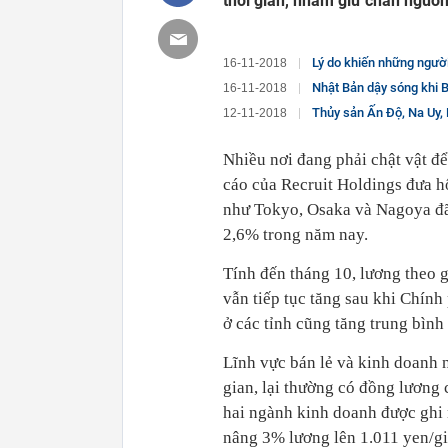
thời gian, nhằm giữ chân nguồn 
Lý do khiến những người khoác tú
16-11-2018
Nhật Bản dậy sóng khi 
16-11-2018
Thủy sản Ấn Độ, Na Uy,
12-11-2018
Nhiều nơi đang phải chật vật để
cáo của Recruit Holdings đưa h
như Tokyo, Osaka và Nagoya đã 
2,6% trong năm nay.
Tính đến tháng 10, lương theo g
vẫn tiếp tục tăng sau khi Chính
ở các tỉnh cũng tăng trung bình 
Lĩnh vực bán lẻ và kinh doanh 
gian, lại thường có đồng lương 
hai ngành kinh doanh được ghi
nâng 3% lương lên 1.011 yen/gi