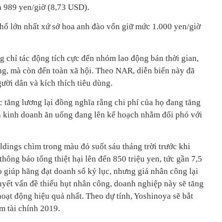
 989 yen/giờ (8,73 USD).
phố lớn nhất xứ sở hoa anh đào vốn giữ mức 1.000 yen/giờ
 chỉ tác động tích cực đến nhóm lao động bán thời gian,
ng, mà còn đến toàn xã hội. Theo NAR, diễn biến này đã
ời dân và kích thích tiêu dùng.
c tăng lương lại đồng nghĩa rằng chi phí của họ đang tăng
 và kinh doanh ăn uống đang lên kế hoạch nhằm đối phó với
dings chìm trong màu đỏ suốt sáu tháng trời trước khi
thông báo tổng thiệt hại lên đến 850 triệu yen, tức gần 7,5
ò giúp hãng đạt doanh số kỷ lục, nhưng giá nhân công lại
uyết vấn đề thiếu hụt nhân công, doanh nghiệp này sẽ tăng
oạt động hiệu quả nhất. Theo dự tính, Yoshinoya sẽ bắt
m tài chính 2019.