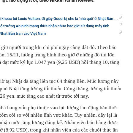
lực lao động ít ỏi, theo Nikkei Asian Review.
i Louis Vuitton, đi giày Gucci bị cho là 'nhà quê' ở Nhật Bản khiến cả thế giới phải giật mình
Bộ trưởng An ninh mạng thừa nhận chưa bao giờ sử dụng máy tính
 Nhật Bản tràn vào Việt Nam
 giữ người trong khi chi phí ngày càng đắt đỏ. Theo báo
ôm 15/11, lương trung bình theo giờ ở những đô thị lớn
đạt mức kỷ lục 1.047 yen (9,25 USD) hồi tháng 10, tăng
iờ tại Nhật đã tăng liên tục 64 tháng liền. Mức lương này
 phủ Nhật tăng lương tối thiểu. Cùng tháng, lương tối thiểu
26 yen, mức tăng cao nhất từ trước tới nay.
nhà hàng vốn phụ thuộc vào lực lượng lao động bán thời
còm cõi so với nhiều lĩnh vực khác. Tuy nhiên, đây lại là
 nhận mức tăng lương đáng kể. Nhân viên bán hàng được
ờ (8,92 USD), trong khi nhân viên của các chuỗi thức ăn