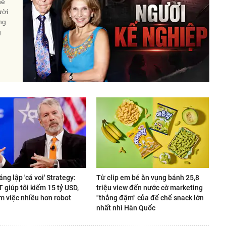
hế
ười
ng
g
áng lập 'cá voi' Strategy:
Từ clip em bé ăn vụng bánh 25,8
giúp tôi kiếm 15 tỷ USD,
triệu view đến nước cờ marketing
m việc nhiều hơn robot
"thắng đậm" của đế chế snack lớn
nhất nhì Hàn Quốc