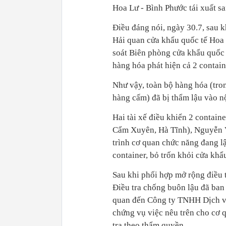
Hoa Lư - Bình Phước tái xuất s
Điều đáng nói, ngày 30.7, sau k
Hải quan cửa khẩu quốc tế Hoa
soát Biên phòng cửa khẩu quốc 
hàng hóa phát hiện cả 2 contai
Như vậy, toàn bộ hàng hóa (tro
hàng cấm) đã bị thẩm lậu vào n
Hai tài xế điều khiển 2 contain
Cẩm Xuyên, Hà Tĩnh), Nguyễn V
trình cơ quan chức năng đang lập
container, bỏ trốn khỏi cửa khẩ
Sau khi phối hợp mở rộng điều t
Điều tra chống buôn lậu đã ban 
quan đến Công ty TNHH Dịch vụ
chứng vụ việc nêu trên cho cơ 
tra theo thẩm quyền.