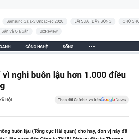
Samsung Galaxy Unpacked 2026
LÃI SUẤT DẬY SÓNG
CHỦ SHO
i Sản Và Gia Sản
BizReview
DOANH
CÔNG NGHỆ
SỐNG
 vì nghi buôn lậu hơn 1.000 điều
ng
XÃ HỘI
Theo dõi Cafebiz.vn trên
chống buôn lậu (Tổng cục Hải quan) cho hay, đơn vị này đã