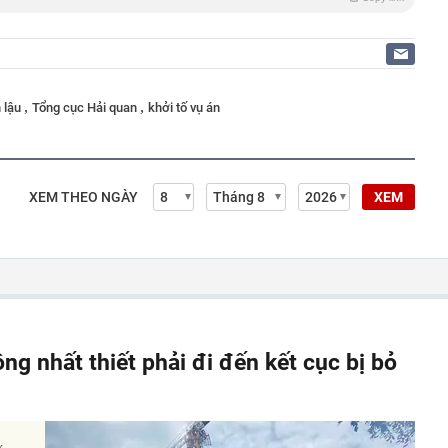
,
,
 lậu
Tổng cục Hải quan
khởi tố vụ án
XEM THEO NGÀY
XEM
ông nhất thiết phải đi đến kết cục bị bỏ