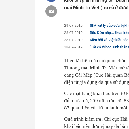
khởi tố vụ án hình sự tội "Buô
mại Minh Trí Việt (trụ sở ở đ
SIM vật lý sắp sửa bị kh
29-07-2019
Bầu Đức sắp... thua kè
28-07-2019
Kiều hối và Việt kiều tá
28-07-2019
"Tất cả vì học sinh thân 
28-07-2019
Theo tài liệu của cơ quan chức
Thương mại Minh Trí Việt mở tờ
cảng Cái Mép (Cục Hải quan Bà
điện tử gia dụng đã qua sử dụ
Các mặt hàng khai báo trên tờ 
điều hòa cũ, 259 nồi cơm cũ, 83
87 quạt điện cũ, 10 tủ lạnh mớ
Quá trình kiểm tra, Chi cục Hả
khai báo nên đơn vị này đã bàn