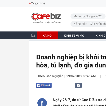
Bỏ qua điều hướng
CafeBiz - Trang chủ
Made By Google 2026
Kế Nghiệp - Góc Nhìn Tà
XÃ HỘI
KINH TẾ VĨ MÔ
KINH 
Doanh nghiệp bị khởi tố
hòa, tủ lạnh, đồ gia dụ
|
Theo Cao Nguyên
|
29/07/2019 08:48 AM
Ngày 28.7, tin từ Cục Điều tra 