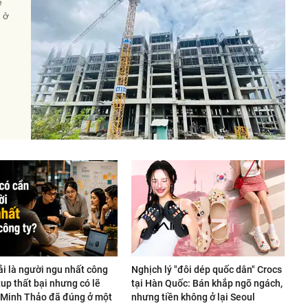
ế
à ở
ải là người ngu nhất công
Nghịch lý "đôi dép quốc dân" Crocs
rtup thất bại nhưng có lẽ
tại Hàn Quốc: Bán khắp ngõ ngách,
Minh Thảo đã đúng ở một
nhưng tiền không ở lại Seoul