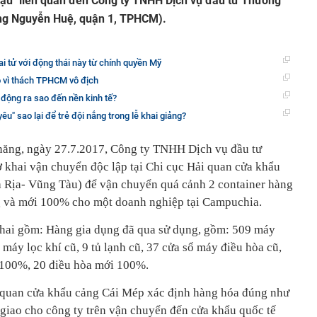
n lậu" liên quan đến Công ty TNHH Dịch vụ đầu tư Thương
ường Nguyễn Huệ, quận 1, TPHCM).
ai tử với động thái này từ chính quyền Mỹ
o vì thách TPHCM vô địch
c động ra sao đến nền kinh tế?
yêu" sao lại để trẻ đội nắng trong lễ khai giảng?
 năng, ngày 27.7.2017, Công ty TNHH Dịch vụ đầu tư
 khai vận chuyển độc lập tại Chi cục Hải quan cửa khẩu
 Rịa- Vũng Tàu) để vận chuyển quá cảnh 2 container hàng
ng và mới 100% cho một doanh nghiệp tại Campuchia.
khai gồm: Hàng gia dụng đã qua sử dụng, gồm: 509 máy
 máy lọc khí cũ, 9 tủ lạnh cũ, 37 cửa sổ máy điều hòa cũ,
i 100%, 20 điều hòa mới 100%.
i quan cửa khẩu cảng Cái Mép xác định hàng hóa đúng như
 giao cho công ty trên vận chuyển đến cửa khẩu quốc tế