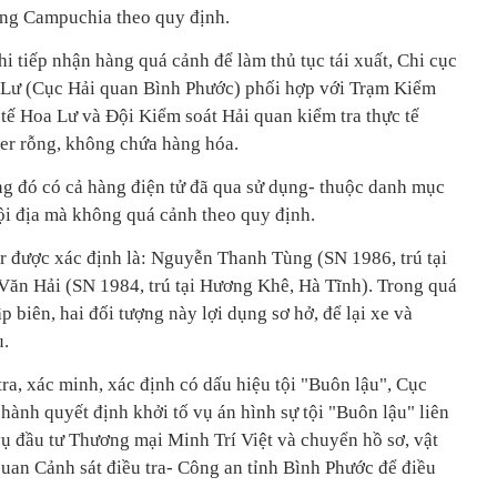
ang Campuchia theo quy định.
hi tiếp nhận hàng quá cảnh để làm thủ tục tái xuất, Chi cục
 Lư (Cục Hải quan Bình Phước) phối hợp với Trạm Kiểm
tế Hoa Lư và Đội Kiểm soát Hải quan kiểm tra thực tế
ner rỗng, không chứa hàng hóa.
ng đó có cả hàng điện tử đã qua sử dụng- thuộc danh mục
ội địa mà không quá cảnh theo quy định.
er được xác định là: Nguyễn Thanh Tùng (SN 1986, trú tại
ăn Hải (SN 1984, trú tại Hương Khê, Hà Tĩnh). Trong quá
 biên, hai đối tượng này lợi dụng sơ hở, để lại xe và
u.
ra, xác minh, xác định có dấu hiệu tội "Buôn lậu", Cục
hành quyết định khởi tố vụ án hình sự tội "Buôn lậu" liên
 đầu tư Thương mại Minh Trí Việt và chuyển hồ sơ, vật
quan Cảnh sát điều tra- Công an tỉnh Bình Phước để điều