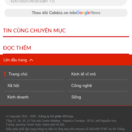
31/07/2025 09:59 (GMT +7)
Theo dõi Cafebiz.vn trên
TIN CÙNG CHUYÊN MỤC
ĐỌC THÊM
Lên đầu trang
Trang chủ
Kinh tế vĩ mô
Xã hội
Công nghệ
Kinh doanh
Sống
© Copyright 2012 - 2026 -
Công ty Cổ phần VCCorp.
Tầng 17, 19, 20, 21 Toà nhà Center Building - Hapulico Complex, Số 01, phố Nguyễn Huy
Tưởng, phường Thanh Xuân, thành phố Hà Nội
Giấy phép thiết lập trang thông tin điện tử tổng hợp trên internet số 3321/GP-TTĐT do Sở Thông