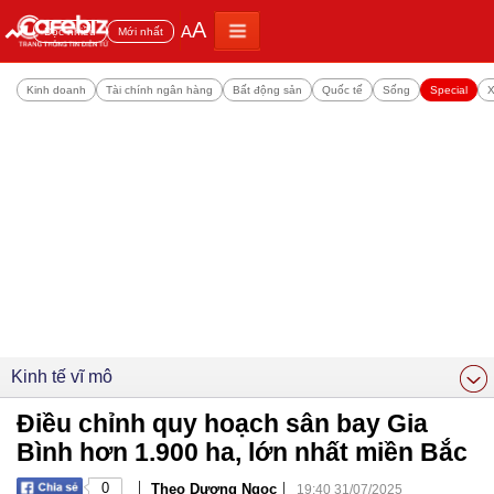
A
A
Đọc nhiều
Mới nhất
Kinh doanh
Tài chính ngân hàng
Bất động sản
Quốc tế
Sống
Special
X
Kinh tế vĩ mô
Điều chỉnh quy hoạch sân bay Gia
Bình hơn 1.900 ha, lớn nhất miền Bắc
|
|
0
Theo Dương Ngọc
19:40 31/07/2025