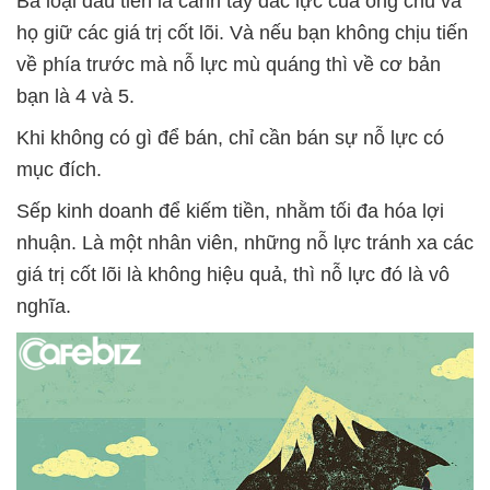
Ba loại đầu tiên là cánh tay đắc lực của ông chủ và
họ giữ các giá trị cốt lõi. Và nếu bạn không chịu tiến
về phía trước mà nỗ lực mù quáng thì về cơ bản
bạn là 4 và 5.
Khi không có gì để bán, chỉ cần bán sự nỗ lực có
mục đích.
Sếp kinh doanh để kiếm tiền, nhằm tối đa hóa lợi
nhuận. Là một nhân viên, những nỗ lực tránh xa các
giá trị cốt lõi là không hiệu quả, thì nỗ lực đó là vô
nghĩa.