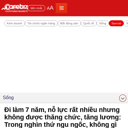
A
A
Đọc nhiều
Mới nhất
Kinh doanh
Tài chính ngân hàng
Bất động sản
Quốc tế
Sống
Special
X
Sống
Đi làm 7 năm, nỗ lực rất nhiều nhưng
không được thăng chức, tăng lương:
Trong nghìn thứ ngu ngốc, không gì