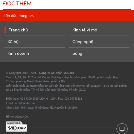
ĐỌC THÊM
Lên đầu trang
Trang chủ
Kinh tế vĩ mô
Xã hội
Công nghệ
Kinh doanh
Sống
© Copyright 2012 - 2026 -
Công ty Cổ phần VCCorp.
Tầng 17, 19, 20, 21 Toà nhà Center Building - Hapulico Complex, Số 01, phố Nguyễn Huy
Tưởng, phường Thanh Xuân, thành phố Hà Nội
Giấy phép thiết lập trang thông tin điện tử tổng hợp trên internet số 3321/GP-TTĐT do Sở Thông
tin và Truyền thông TP Hà Nội cấp ngày 03 tháng 07 năm 2019.
Điện thoại: 024 7309 5555 Máy lẻ 41294. Fax: 024-39743413
Email: info@cafebiz.vn
Chịu trách nhiệm quản lý nội dung: Bà Nguyễn Bích Minh
Hỗ trợ quảng cáo: