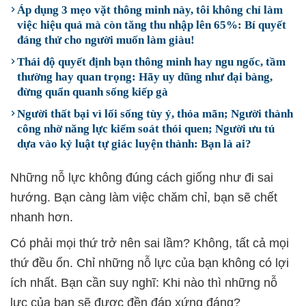
Áp dụng 3 mẹo vặt thông minh này, tôi không chỉ làm
việc hiệu quả mà còn tăng thu nhập lên 65%: Bí quyết
đáng thử cho người muốn làm giàu!
Thái độ quyết định bạn thông minh hay ngu ngốc, tầm
thường hay quan trọng: Hãy uy dũng như đại bàng,
đừng quẩn quanh sống kiếp gà
Người thất bại vì lối sống tùy ý, thỏa mãn; Người thành
công nhờ năng lực kiểm soát thói quen; Người ưu tú
dựa vào kỷ luật tự giác luyện thành: Bạn là ai?
Những nỗ lực không đúng cách giống như đi sai
hướng. Bạn càng làm việc chăm chỉ, bạn sẽ chết
nhanh hơn.
Có phải mọi thứ trở nên sai lầm? Không, tất cả mọi
thứ đều ổn. Chỉ những nỗ lực của bạn không có lợi
ích nhất. Bạn cần suy nghĩ: Khi nào thì những nỗ
lực của bạn sẽ được đền đáp xứng đáng?