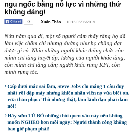
ngu ngốc bằng nỗ lực vì những thứ
không đáng!
|
|
0
Xuân Thảo
10:16 05/06/2019
Nửa năm qua đi, một số người cảm thấy rằng họ đã
làm việc chăm chỉ nhưng dường như họ chẳng đạt
được gì cả. Nhìn những người khác thăng chức còn
mình chỉ tăng huyết áp; lương của người khác tăng,
còn mình chỉ tăng cân; người khác rụng KPI, còn
mình rụng tóc.
Cấp dưới mắc sai lầm, Steve Jobs chỉ mắng 1 câu duy
nhất rồi dập máy nhưng khiến nhân viên nọ vừa biết ơn,
vừa thán phục: Thô nhưng thật, làm lãnh đạo phải dám
nói!
Hãy sớm TỪ BỎ những thói quen xấu này nếu không
muốn NGHÈO hơn mỗi ngày: Người thành công không
bao giờ phạm phải!