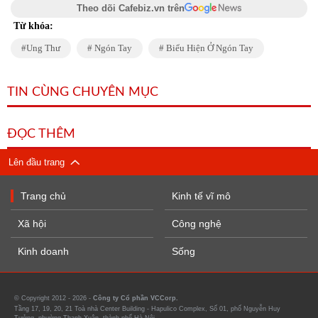
Theo dõi Cafebiz.vn trên
Từ khóa:
Ung Thư
Ngón Tay
Biểu Hiện Ở Ngón Tay
TIN CÙNG CHUYÊN MỤC
ĐỌC THÊM
Lên đầu trang
Trang chủ
Kinh tế vĩ mô
Xã hội
Công nghệ
Kinh doanh
Sống
© Copyright 2012 - 2026 -
Công ty Cổ phần VCCorp.
Tầng 17, 19, 20, 21 Toà nhà Center Building - Hapulico Complex, Số 01, phố Nguyễn Huy