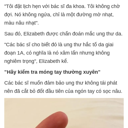
"Tôi đặt lịch hẹn với bác sĩ đa khoa. Tôi không chờ
đợi. Nó không ngứa, chỉ là một đường mờ nhạt,
màu nâu nhạt".
Sau đó, Elizabeth được chẩn đoán mắc ung thư da.
"Các bác sĩ cho biết đó là ung thư hắc tố da giai
đoạn 1A, có nghĩa là nó xâm lấn nhưng không
nghiêm trọng", Elizabeth kể.
"Hãy kiểm tra móng tay thường xuyên"
Các bác sĩ muốn đảm bảo ung thư không tái phát
nên đã cắt bỏ đốt đầu tiên của ngón tay có sọc nâu.