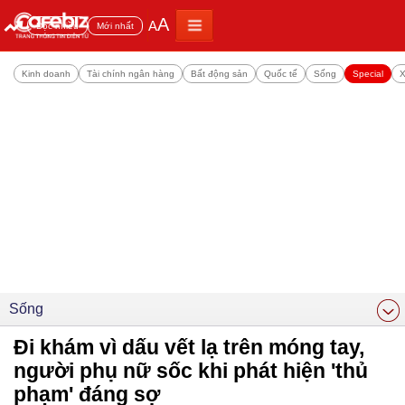
A
A
Đọc nhiều
Mới nhất
Kinh doanh
Tài chính ngân hàng
Bất động sản
Quốc tế
Sống
Special
X
Sống
Đi khám vì dấu vết lạ trên móng tay,
người phụ nữ sốc khi phát hiện 'thủ
phạm' đáng sợ