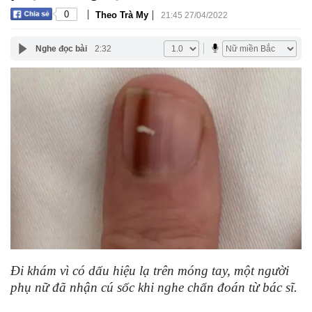
|
|
0
Theo Trà My
21:45 27/04/2022
Nghe đọc bài
2:32
Đi khám vì có dấu hiệu lạ trên móng tay, một người
phụ nữ đã nhận cú sốc khi nghe chẩn đoán từ bác sĩ.