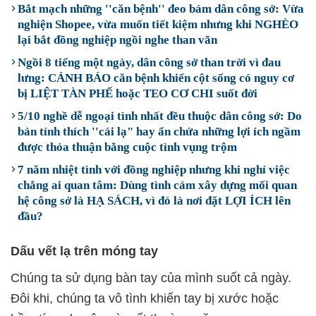
Bắt mạch những ''căn bệnh'' đeo bám dân công sở: Vừa
nghiện Shopee, vừa muốn tiết kiệm nhưng khi NGHÈO
lại bắt đồng nghiệp ngồi nghe than vãn
Ngồi 8 tiếng một ngày, dân công sở than trời vì đau
lưng: CẢNH BÁO căn bệnh khiến cột sống có nguy cơ
bị LIỆT TÀN PHẾ hoặc TEO CƠ CHI suốt đời
5/10 nghề dễ ngoại tình nhất đều thuộc dân công sở: Do
bản tính thích ''cái lạ" hay ẩn chứa những lợi ích ngầm
được thỏa thuận bằng cuộc tình vụng trộm
7 năm nhiệt tình với đồng nghiệp nhưng khi nghỉ việc
chẳng ai quan tâm: Dùng tình cảm xây dựng mối quan
hệ công sở là HẠ SÁCH, vì đó là nơi đặt LỢI ÍCH lên
đầu?
Dấu vết lạ trên móng tay
Chúng ta sử dụng bàn tay của mình suốt cả ngày.
Đôi khi, chúng ta vô tình khiến tay bị xước hoặc