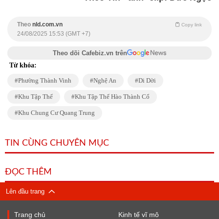
Theo
nld.com.vn
Copy link
24/08/2025 15:53 (GMT +7)
Theo dõi Cafebiz.vn trên
Từ khóa:
Phường Thành Vinh
Nghệ An
Di Dời
Khu Tập Thể
Khu Tập Thể Hào Thành Cổ
Khu Chung Cư Quang Trung
TIN CÙNG CHUYÊN MỤC
ĐỌC THÊM
Lên đầu trang
Trang chủ
Kinh tế vĩ mô