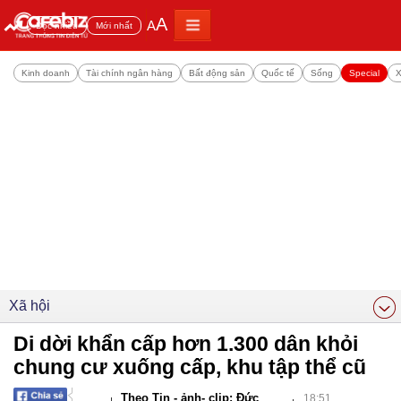
A
A
Đọc nhiều
Mới nhất
Kinh doanh
Tài chính ngân hàng
Bất động sản
Quốc tế
Sống
Special
X
Xã hội
Di dời khẩn cấp hơn 1.300 dân khỏi
chung cư xuống cấp, khu tập thể cũ
Theo Tin - ảnh- clip: Đức
18:51