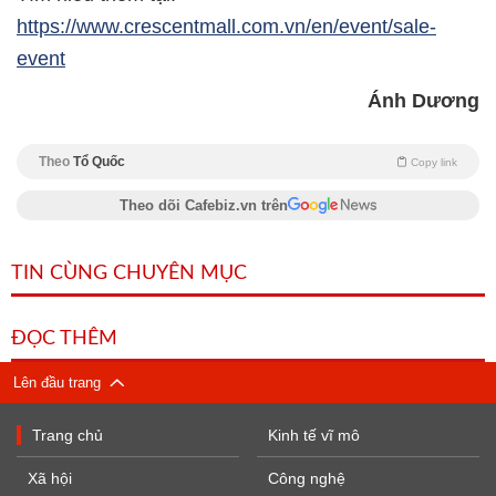
https://www.crescentmall.com.vn/en/event/sale-
event
Ánh Dương
Theo
Tổ Quốc
Copy link
Theo dõi Cafebiz.vn trên
TIN CÙNG CHUYÊN MỤC
ĐỌC THÊM
Lên đầu trang
Trang chủ
Kinh tế vĩ mô
Xã hội
Công nghệ