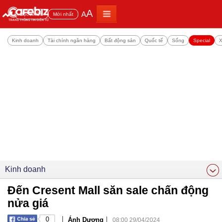
A
A
Đọc nhiều
Mới nhất
Kinh doanh
Tài chính ngân hàng
Bất động sản
Quốc tế
Sống
Special
X
Kinh doanh
Đến Cresent Mall săn sale chấn động
nửa giá
|
|
0
Ánh Dương
08:00 29/04/2024