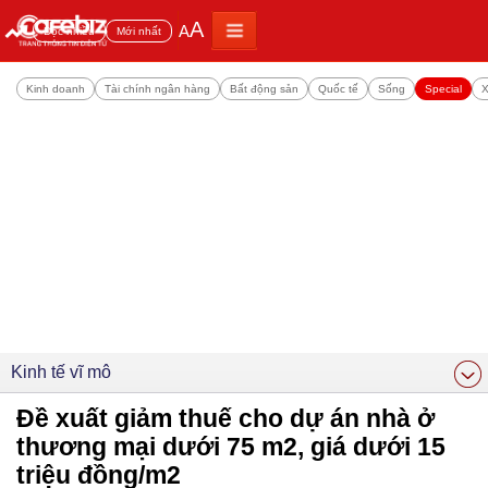
A
A
Đọc nhiều
Mới nhất
Kinh doanh
Tài chính ngân hàng
Bất động sản
Quốc tế
Sống
Special
X
Kinh tế vĩ mô
Đề xuất giảm thuế cho dự án nhà ở
thương mại dưới 75 m2, giá dưới 15
triệu đồng/m2