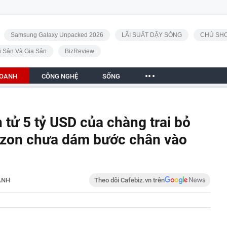
Samsung Galaxy Unpacked 2026
LÃI SUẤT DẬY SÓNG
CHỦ SHO
i Sản Và Gia Sản
BizReview
DOANH
CÔNG NGHỆ
SỐNG
 tử 5 tỷ USD của chàng trai bỏ
azon chưa dám bước chân vào
ANH
Theo dõi Cafebiz.vn trên