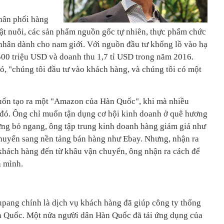
hân phối hàng
ật nuôi, các sản phẩm nguồn gốc tự nhiên, thực phẩm chức
nhân dành cho nam giới. Với nguồn đầu tư khổng lồ vào hạ
500 triệu USD và doanh thu 1,7 tỉ USD trong năm 2016.
, "chúng tôi đầu tư vào khách hàng, và chúng tôi có một
ốn tạo ra một "Amazon của Hàn Quốc", khi mà nhiều
u đó. Ông chỉ muốn tận dụng cơ hội kinh doanh ở quê hương
ng bỏ ngang, ông tập trung kinh doanh hàng giảm giá như
huyển sang nền tảng bán hàng như Ebay. Nhưng, nhận ra
khách hàng đến từ khâu vận chuyển, ông nhận ra cách để
a mình.
pang chính là dịch vụ khách hàng đã giúp công ty thống
àn Quốc. Một nửa người dân Hàn Quốc đã tải ứng dụng của