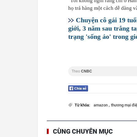
"Tôi không nghĩ rằng chỉ ở Hà
họ trả hàng một cách dễ dàng 
Chuyện cô gái 19 tuổ
giới, 3 năm sau trắng ta
trạng 'sống ảo' trong gi
Theo
CNBC
,
Từ khóa:
amazon
thương mại điệ
CÙNG CHUYÊN MỤC