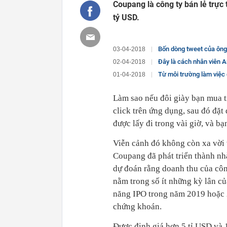
Coupang là công ty bán lẻ trực
tỷ USD.
Bốn dòng tweet của ông
03-04-2018
Đây là cách nhân viên Amazon b
02-04-2018
Từ môi trường làm việc cực kỳ kh
01-04-2018
Làm sao nếu đôi giày bạn mua t
click trên ứng dụng, sau đó đặt
được lấy đi trong vài giờ, và b
Viễn cảnh đó không còn xa vời 
Coupang đã phát triển thành nhà
dự đoán rằng doanh thu của cô
nằm trong số ít những kỳ lân củ
năng IPO trong năm 2019 hoặc 2
chứng khoán.
Được định giá hơn 5 tỉ USD và 