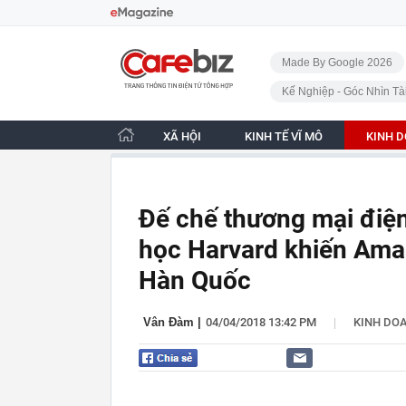
Bỏ qua điều hướng
CafeBiz - Trang chủ
Made By Google 2026
Kế Nghiệp - Góc Nhìn Tà
XÃ HỘI
KINH TẾ VĨ MÔ
KINH 
Đế chế thương mại điện
học Harvard khiến Am
Hàn Quốc
|
Vân Đàm
|
04/04/2018 13:42 PM
KINH DO