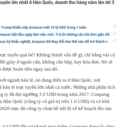
 tuyến lớn nhất ở Hàn Quốc, doanh thu hàng năm lên tới 3
 Trump khiến sếp Amazon mất 16 tỷ USD trong 1 tuần
ắt đầu ngày làm việc mới: Trả lời những câu hỏi đơn giản để môi trường làm việc tốt hơn
ắc nghiệt, Amazon đã thay đổi như thế nào để trở thành nơi làm việc đáng mơ ước nhất nước Mỹ
rực tuyến quá bé? Không thành vấn đề gì, chỉ bằng vài cú
 đôi giày ở ngoài cửa, không cần hộp, hay hóa đơn. Nó sẽ
ạn được hoàn tiền ngay sau đó.
với ngành bán lẻ, nó đang diễn ra ở Hàn Quốc, nơi
 bán lẻ trực tuyến lớn nhất cả nước. Những nhà phân tích
ng ty đã đạt ngưỡng 3 tỉ USD trong năm 2017. Coupang
a Hàn Quốc (công ty có giá trị trên 1 tỉ USD) và có khả
020 mặc dù công ty chưa hề tiết lộ về kế hoạch lên sàn
1,4 tỉ USD đầu tư từ quỹ mạo hiểm, Coupang đang là công