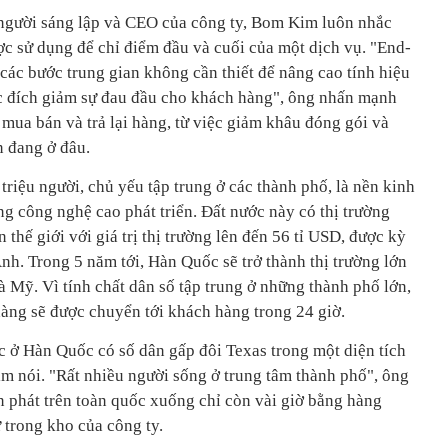
người sáng lập và CEO của công ty, Bom Kim luôn nhắc
ợc sử dụng để chỉ điểm đầu và cuối của một dịch vụ. "End-
 các bước trung gian không cần thiết để nâng cao tính hiệu
c đích giảm sự đau đầu cho khách hàng", ông nhấn mạnh
mua bán và trả lại hàng, từ việc giảm khâu đóng gói và
n đang ở đâu.
 triệu người, chủ yếu tập trung ở các thành phố, là nền kinh
ảng công nghệ cao phát triển. Đất nước này có thị trường
n thế giới với giá trị thị trường lên đến 56 tỉ USD, được kỳ
nh. Trong 5 năm tới, Hàn Quốc sẽ trở thành thị trường lớn
à Mỹ. Vì tính chất dân số tập trung ở những thành phố lớn,
àng sẽ được chuyển tới khách hàng trong 24 giờ.
 ở Hàn Quốc có số dân gấp đôi Texas trong một diện tích
m nói. "Rất nhiều người sống ở trung tâm thành phố", ông
n phát trên toàn quốc xuống chỉ còn vài giờ bằng hàng
ữ trong kho của công ty.