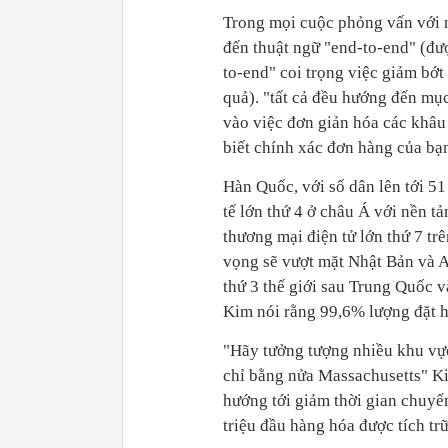
Trong mọi cuộc phỏng vấn với 
đến thuật ngữ "end-to-end" (đư
to-end" coi trọng việc giảm bớt
quả). "tất cả đều hướng đến mụ
vào việc đơn giản hóa các khâu 
biết chính xác đơn hàng của bạ
Hàn Quốc, với số dân lên tới 51
tế lớn thứ 4 ở châu Á với nền t
thương mại điện tử lớn thứ 7 trê
vọng sẽ vượt mặt Nhật Bản và A
thứ 3 thế giới sau Trung Quốc v
Kim nói rằng 99,6% lượng đặt h
"Hãy tưởng tượng nhiều khu vực
chỉ bằng nửa Massachusetts" Ki
hướng tới giảm thời gian chuyể
triệu đầu hàng hóa được tích tr