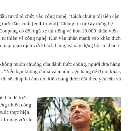
đầu tư có tổ chức vào công nghệ. "Cách chúng tôi tiếp cận
g thức đầu-cuối (end-to-end). Chúng tôi tự xây dựng hệ
 Coupang có đội ngũ xe tải riêng và hơn 10.000 nhân viên
ầu tư thiên về công nghệ, Kim vẫn nhấn mạnh vào khâu dịch
n mọi giao dịch với khách hàng, và xây dựng hồ sơ khách
 không muốn chuông cửa đánh thức chúng, người đưa hàng
ói. "Nếu bạn không ở nhà và muốn kiện hàng để ở nơi khác,
 tôi sẽ chụp lại ảnh nơi kiện hàng được đặt theo yêu cầu và
h bán lẻ trực
hưng nhiều công
Quốc thực hiện
ỉ 1 ngày với chi