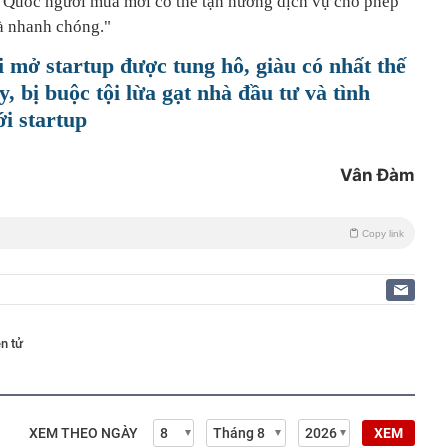
n Quốc người mua mới có thể tận hưởng dịch vụ cho phép
và nhanh chóng."
i mở startup được tung hô, giàu có nhất thế
y, bị buộc tội lừa gạt nhà đầu tư và tình
ới startup
Vân Đàm
Copy link
n tử
XEM THEO NGÀY
XEM