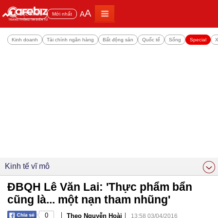
A
A
Đọc nhiều
Mới nhất
Kinh doanh
Tài chính ngân hàng
Bất động sản
Quốc tế
Sống
Special
X
Kinh tế vĩ mô
ĐBQH Lê Văn Lai: 'Thực phẩm bẩn
cũng là... một nạn tham nhũng'
|
|
0
Theo Nguyễn Hoài
13:58 03/04/2016