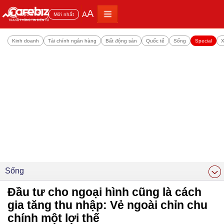
A
A
Đọc nhiều
Mới nhất
Kinh doanh
Tài chính ngân hàng
Bất động sản
Quốc tế
Sống
Special
X
Sống
Đầu tư cho ngoại hình cũng là cách
gia tăng thu nhập: Vẻ ngoài chỉn chu
chính một lợi thế