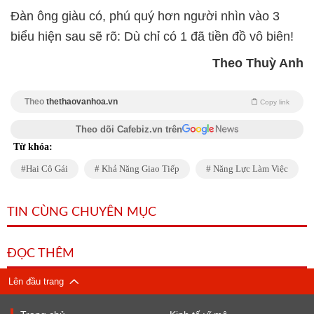
Đàn ông giàu có, phú quý hơn người nhìn vào 3
biểu hiện sau sẽ rõ: Dù chỉ có 1 đã tiền đồ vô biên!
Theo Thuỳ Anh
Theo
thethaovanhoa.vn
Copy link
Theo dõi Cafebiz.vn trên
Từ khóa:
Hai Cô Gái
Khả Năng Giao Tiếp
Năng Lực Làm Việc
TIN CÙNG CHUYÊN MỤC
ĐỌC THÊM
Lên đầu trang