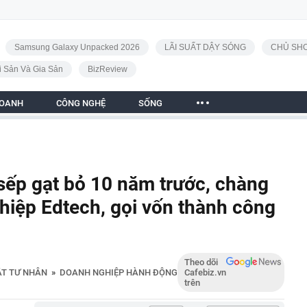
Samsung Galaxy Unpacked 2026
LÃI SUẤT DẬY SÓNG
CHỦ SHO
i Sản Và Gia Sản
BizReview
DOANH
CÔNG NGHỆ
SỐNG
 sếp gạt bỏ 10 năm trước, chàng
nghiệp Edtech, gọi vốn thành công
Theo dõi
ẬT TƯ NHÂN
»
DOANH NGHIỆP HÀNH ĐỘNG
Cafebiz.vn
trên