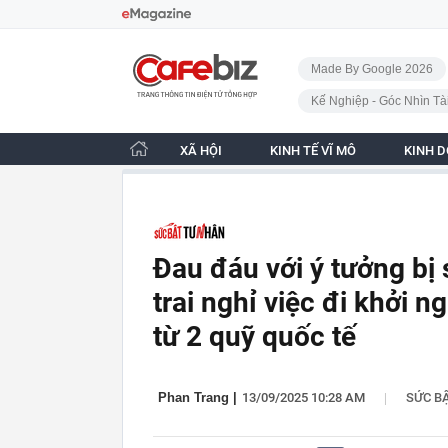
Bỏ qua điều hướng
CafeBiz - Trang chủ
Made By Google 2026
Kế Nghiệp - Góc Nhìn Tà
XÃ HỘI
KINH TẾ VĨ MÔ
KINH 
Đau đáu với ý tưởng bị
trai nghỉ việc đi khởi 
từ 2 quỹ quốc tế
|
Phan Trang
|
13/09/2025 10:28 AM
SỨC B