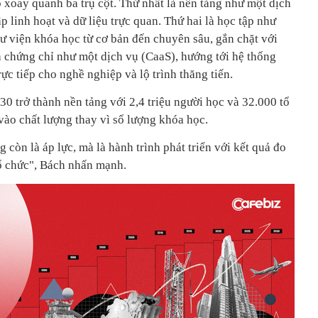
o xoay quanh ba trụ cột. Thứ nhất là nền tảng như một dịch
tập linh hoạt và dữ liệu trực quan. Thứ hai là học tập như
ư viện khóa học từ cơ bản đến chuyên sâu, gắn chặt với
à chứng chỉ như một dịch vụ (CaaS), hướng tới hệ thống
ực tiếp cho nghề nghiệp và lộ trình thăng tiến.
30 trở thành nền tảng với 2,4 triệu người học và 32.000 tổ
vào chất lượng thay vì số lượng khóa học.
còn là áp lực, mà là hành trình phát triển với kết quả đo
ổ chức", Bách nhấn mạnh.