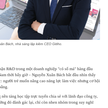
ân Bách, nhà sáng lập kiêm CEO Gitiho.
hận R&D trong một doanh nghiệp "có số má" hàng đầu
Nam thời bấy giờ – Nguyễn Xuân Bách bắt đầu nhìn thấy
c: người trẻ muốn nâng cao năng lực làm việc nhưng cơ hội
bằng.
ền tảng học tập trực tuyến chia sẻ với lãnh đạo công ty,
ng đó đành gác lại, chỉ còn nhen nhóm trong suy nghĩ