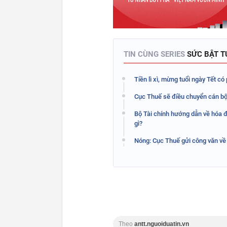
TIN CÙNG SERIES
SỨC BẬT 
Tiền lì xì, mừng tuổi ngày Tết c
Cục Thuế sẽ điều chuyển cán bộ 
Bộ Tài chính hướng dẫn về hóa đ
gì?
Nóng: Cục Thuế gửi công văn về h
Theo
antt.nguoiduatin.vn