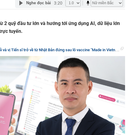
3:20
Nghe đọc bài
ừ 2 quỹ đầu tư lớn và hướng tới ứng dụng AI, dữ liệu lớn
trực tuyến.
iến sĩ trở về từ Nhật Bản đứng sau lô vaccine "Made in Vietnam" kỷ lục vừa xuất sang Philippines