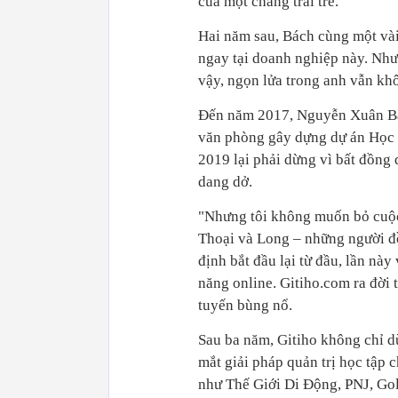
của một chàng trai trẻ.
Hai năm sau, Bách cùng một và
ngay tại doanh nghiệp này. Như
vậy, ngọn lửa trong anh vẫn khô
Đến năm 2017, Nguyễn Xuân Bách
văn phòng gây dựng dự án Học E
2019 lại phải dừng vì bất đồng 
dang dở.
"Nhưng tôi không muốn bỏ cuộc"
Thoại và Long – những người đồ
định bắt đầu lại từ đầu, lần nà
năng online. Gitiho.com ra đời 
tuyến bùng nổ.
Sau ba năm, Gitiho không chỉ d
mắt giải pháp quản trị học tập
như Thế Giới Di Động, PNJ, Go