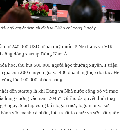
i ngũ quyết định tái định vị Gitiho chỉ trong 3 ngày.
ầu tư 240.000 USD từ hai quỹ quốc tế Nextrans và VIK –
ới cộng đồng startup Đông Nam Á.
hóa học, thu hút 500.000 người học thường xuyên, 1 triệu
am gia của 200 chuyên gia và 400 doanh nghiệp đối tác. Hệ
ụ cùng lúc 100.000 khách hàng.
nhất đến startup là khi Đảng và Nhà nước công bố về mục
gia hùng cường vào năm 2045", Gitiho đã quyết định thay
ng 3 ngày. Startup công bố slogan mới, logo mới và sứ
thành sức mạnh cá nhân, hiệu suất tổ chức và sức bật quốc