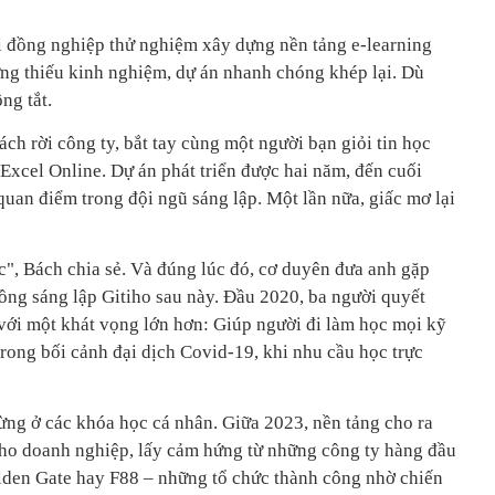
i đồng nghiệp thử nghiệm xây dựng nền tảng e-learning
ng thiếu kinh nghiệm, dự án nhanh chóng khép lại. Dù
ng tắt.
 rời công ty, bắt tay cùng một người bạn giỏi tin học
xcel Online. Dự án phát triển được hai năm, đến cuối
quan điểm trong đội ngũ sáng lập. Một lần nữa, giấc mơ lại
, Bách chia sẻ. Và đúng lúc đó, cơ duyên đưa anh gặp
ng sáng lập Gitiho sau này. Đầu 2020, ba người quyết
y với một khát vọng lớn hơn: Giúp người đi làm học mọi kỹ
trong bối cảnh đại dịch Covid-19, khi nhu cầu học trực
ừng ở các khóa học cá nhân. Giữa 2023, nền tảng cho ra
 cho doanh nghiệp, lấy cảm hứng từ những công ty hàng đầu
lden Gate hay F88 – những tổ chức thành công nhờ chiến