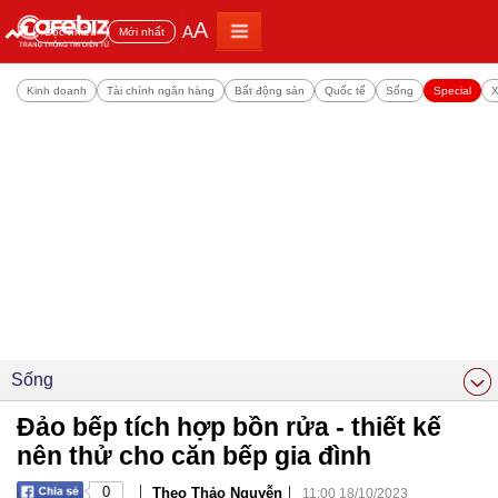
A
A
Đọc nhiều
Mới nhất
Kinh doanh
Tài chính ngân hàng
Bất động sản
Quốc tế
Sống
Special
X
Sống
Đảo bếp tích hợp bồn rửa - thiết kế
nên thử cho căn bếp gia đình
|
|
0
Theo Thảo Nguyễn
11:00 18/10/2023