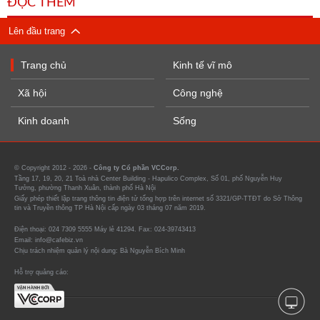
ĐỌC THÊM
Lên đầu trang
Trang chủ
Kinh tế vĩ mô
Xã hội
Công nghệ
Kinh doanh
Sống
© Copyright 2012 - 2026 -
Công ty Cổ phần VCCorp.
Tầng 17, 19, 20, 21 Toà nhà Center Building - Hapulico Complex, Số 01, phố Nguyễn Huy
Tưởng, phường Thanh Xuân, thành phố Hà Nội
Giấy phép thiết lập trang thông tin điện tử tổng hợp trên internet số 3321/GP-TTĐT do Sở Thông
tin và Truyền thông TP Hà Nội cấp ngày 03 tháng 07 năm 2019.
Điện thoại: 024 7309 5555 Máy lẻ 41294. Fax: 024-39743413
Email: info@cafebiz.vn
Chịu trách nhiệm quản lý nội dung: Bà Nguyễn Bích Minh
Hỗ trợ quảng cáo: