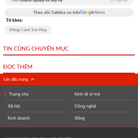
Theo
Doanh nghiệp và tiếp thị
Copy link
Theo dõi Cafebiz.vn trên
Từ khóa:
Nhập Cảnh Trái Phép
TIN CÙNG CHUYÊN MỤC
ĐỌC THÊM
Lên đầu trang
Trang chủ
Kinh tế vĩ mô
Xã hội
Công nghệ
Kinh doanh
Sống