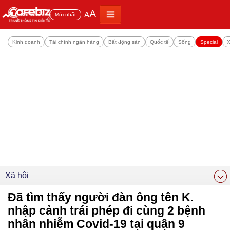
A
A
Đọc nhiều
Mới nhất
Kinh doanh
Tài chính ngân hàng
Bất động sản
Quốc tế
Sống
Special
X
Xã hội
Đã tìm thấy người đàn ông tên K.
nhập cảnh trái phép đi cùng 2 bệnh
nhân nhiễm Covid-19 tại quận 9