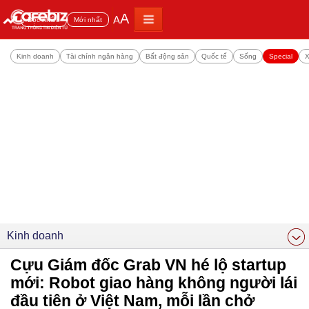
A
A
Đọc nhiều
Mới nhất
Kinh doanh
Tài chính ngân hàng
Bất động sản
Quốc tế
Sống
Special
X
Kinh doanh
Cựu Giám đốc Grab VN hé lộ startup
mới: Robot giao hàng không người lái
đầu tiên ở Việt Nam, mỗi lần chở