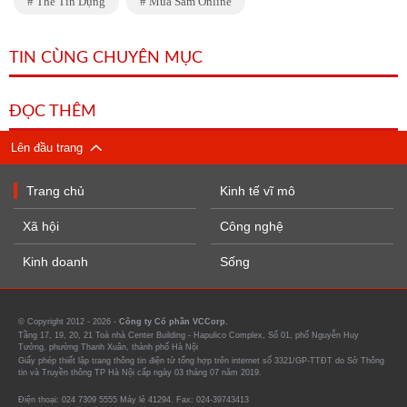
Thẻ Tín Dụng
Mua Sắm Online
TIN CÙNG CHUYÊN MỤC
ĐỌC THÊM
Lên đầu trang
Trang chủ
Kinh tế vĩ mô
Xã hội
Công nghệ
Kinh doanh
Sống
© Copyright 2012 - 2026 -
Công ty Cổ phần VCCorp.
Tầng 17, 19, 20, 21 Toà nhà Center Building - Hapulico Complex, Số 01, phố Nguyễn Huy
Tưởng, phường Thanh Xuân, thành phố Hà Nội
Giấy phép thiết lập trang thông tin điện tử tổng hợp trên internet số 3321/GP-TTĐT do Sở Thông
tin và Truyền thông TP Hà Nội cấp ngày 03 tháng 07 năm 2019.
Điện thoại: 024 7309 5555 Máy lẻ 41294. Fax: 024-39743413