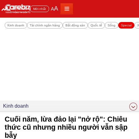
A
A
Đọc nhiều
Mới nhất
Kinh doanh
Tài chính ngân hàng
Bất động sản
Quốc tế
Sống
Special
X
Kinh doanh
Cuối năm, lừa đảo lại "nở rộ": Chiêu
thức cũ nhưng nhiều người vẫn sập
bẫy