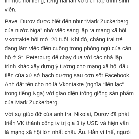
tin học nổi tiếng, từng hai lần vô địch lập trình sinh
viên.
Pavel Durov được biết đến như “Mark Zuckerberg
của nước Nga” nhờ việc sáng lập ra mạng xã hội
Vkontakte hồi mới 20 tuổi. Khi đó, chàng trai trẻ
đang làm việc điên cuồng trong phòng ngủ của căn
hộ ở St. Peterburg để chạy đua với các nhà lập
trình khác xây dựng ý tưởng cho mạng xã hội đầu
tiên của xứ sở bạch dương sau cơn sốt Facebook.
Anh đặt tên cho nó là Vkontakte (nghĩa “liên lạc”
trong tiếng Nga) với giao diện trông giống sản phẩm
của Mark Zuckerberg.
Với sự giúp đỡ của anh trai Nikolai, Durov đã phát
triển VK thành công ty trị giá 3 tỷ USD và hiện vẫn
là mạng xã hội lớn nhất châu Âu. Hẳn vì thế, người