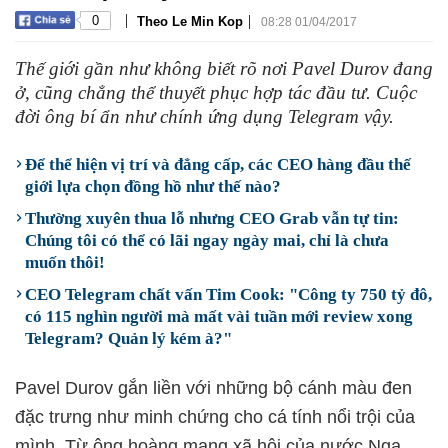
|
|
0
Theo Le Min Kop
08:28 01/04/2017
Thế giới gần như không biết rõ nơi Pavel Durov đang
ở, cũng chẳng thể thuyết phục hợp tác đầu tư. Cuộc
đời ông bí ẩn như chính ứng dụng Telegram vậy.
Để thể hiện vị trí và đẳng cấp, các CEO hàng đầu thế
giới lựa chọn đồng hồ như thế nào?
Thường xuyên thua lỗ nhưng CEO Grab vẫn tự tin:
Chúng tôi có thể có lãi ngay ngày mai, chỉ là chưa
muốn thôi!
CEO Telegram chất vấn Tim Cook: "Công ty 750 tỷ đô,
có 115 nghìn người mà mất vài tuần mới review xong
Telegram? Quản lý kém à?"
Pavel Durov gắn liền với những bộ cánh màu đen
đặc trưng như minh chứng cho cá tính nổi trội của
mình. Từ ông hoàng mạng xã hội của nước Nga,