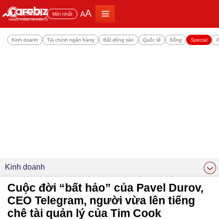
A
A
Đọc nhiều
Mới nhất
Kinh doanh
Tài chính ngân hàng
Bất động sản
Quốc tế
Sống
Special
X
Kinh doanh
Cuộc đời “bất hảo” của Pavel Durov,
CEO Telegram, người vừa lên tiếng
chê tài quản lý của Tim Cook