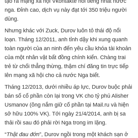
tạo ra mạng xã hội Vkontakte nổi tiếng nhất nước
nga. Đỉnh cao, dịch vụ này đạt tới 350 triệu người
dùng.
Nhưng khác với Zuck, Durov luôn tỏ thái độ nổi
loạn. Tháng 12/2011, anh tỉnh dậy khi xung quanh
toàn người của an ninh đến yêu cầu khóa tài khoản
của một nhân vật bất đồng chính kiến. Chàng trai
trẻ từ chối thẳng thừng, thậm chí đăng tin trực tiếp
lên mạng xã hội cho cả nước Nga biết.
Tháng 12/2013, dưới nhiều áp lực, Durov buộc phải
bán số cổ phần còn lại trong VK cho tỷ phú Alisher
Usmanov (ông nắm giữ cổ phần tại Mail.ru và hiện
sở hữu 100% VK). Tới ngày 21/4/2014, anh bị sa
thải rồi sau đó phải rời Nga trong im lặng.
“
Thật đau đớn
”, Durov ngồi trong một khách sạn ở