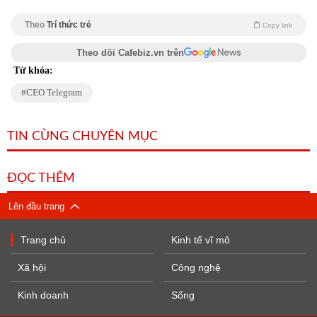
Theo
Trí thức trẻ
Copy link
Theo dõi Cafebiz.vn trên
Từ khóa:
CEO Telegram
TIN CÙNG CHUYÊN MỤC
ĐỌC THÊM
Lên đầu trang
Trang chủ
Kinh tế vĩ mô
Xã hội
Công nghệ
Kinh doanh
Sống