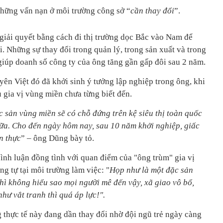
hững vấn nạn ở môi trường công sở “
cần thay đổi
”.
giải quyết bằng cách đi thị trường dọc Bắc vào Nam để
. Những sự thay đổi trong quản lý, trong sản xuất và trong
giúp doanh số công ty của ông tăng gần gấp đôi sau 2 năm.
ên Việt đó đã khởi sinh ý tưởng lập nghiệp trong ông, khi
 gia vị vùng miền chưa từng biết đến.
ặc sản vùng miền sẽ có chỗ đứng trên kệ siêu thị toàn quốc
 nữa. Cho đến ngày hôm nay, sau 10 năm khởi nghiệp, giấc
n thực
” – ông Dũng bày tỏ.
 bình luận đồng tình với quan điểm của "ông trùm" gia vị
ng tự tại môi trường làm việc: "
Họp như là một đặc sản
hì không hiểu sao mọi người mê đến vậy, xã giao vô bổ,
như vắt tranh thì quá áp lực!".
thực tế này đang dần thay đổi nhờ đội ngũ trẻ ngày càng