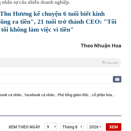
 nhân sự của nhiều doanh nghiệp.
hu Hương kể chuyện 6 tuổi biết kinh
cũng ra tiền", 21 tuổi trở thành CEO: "Tôi
tôi không làm việc vì tiền"
Theo Nhuận Hoa
Copy link
,
,
,
,
ebook cá nhân
facebook cá nhân
Phó tổng giám đốc
cổ phần hóa
XEM THEO NGÀY
XEM