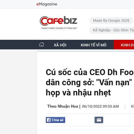
Bỏ qua điều hướng
CafeBiz - Trang chủ
Made By Google 2026
Kế Nghiệp - Góc Nhìn Tà
XÃ HỘI
KINH TẾ VĨ MÔ
KINH 
Cú sốc của CEO Dh Food
dân công sở: "Vấn nạn"
họp và nhậu nhẹt
|
Theo Nhuận Hoa
|
06/10/2022 09:33 AM
K