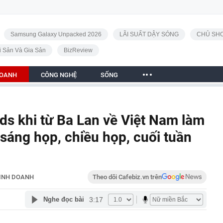
Samsung Galaxy Unpacked 2026
LÃI SUẤT DẬY SÓNG
CHỦ SHO
i Sản Và Gia Sản
BizReview
DOANH
CÔNG NGHỆ
SỐNG
s khi từ Ba Lan về Việt Nam làm
 sáng họp, chiều họp, cuối tuần
INH DOANH
Theo dõi Cafebiz.vn trên
3:17
Nghe đọc bài