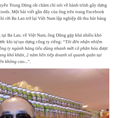
uyễn Trung Dũng rất chăm chỉ nói về hành trình gây dựng
foods. Một bài viết gần đây của ông trên trang Facebook
khi rời Ba Lan trở lại Việt Nam lập nghiệp đã thu hút hàng
 tại Ba Lan, về Việt Nam, ông Dũng gặp khá nhiều khó
ước khi tự tạo dựng công ty riêng: “T
ôi đến nhận nhiệm
ông ty ngành hàng tiêu dùng nhanh mới cổ phần hóa được
ang khó khăn, 2 năm liên tiếp doanh số quanh quẩn tại
ên không cao...
”.