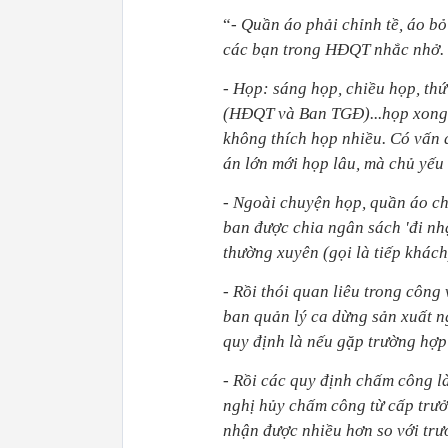
“-
Quần áo phải chỉnh tề, áo bỏ
các bạn trong HĐQT nhắc nhở.
-
H
ọp: sáng họp, chiều họp, th
(HĐQT và Ban TGĐ)...họp xong c
không thích họp nhiều. Có vấn đ
án lớn mới họp lâu, mà chủ yếu
-
Ngoài chuyện họp, quần áo ch
ban được chia ngân sách 'đi nh
thường xuyên (gọi là tiếp khách
-
Rồi thói quan liêu trong công 
ban quản lý ca dừng sản xuất n
quy định là nếu gặp trường hợp 
-
Rồi các quy định chấm công là
nghị hủy chấm công từ cấp trưở
nhận được nhiều hơn so với trư