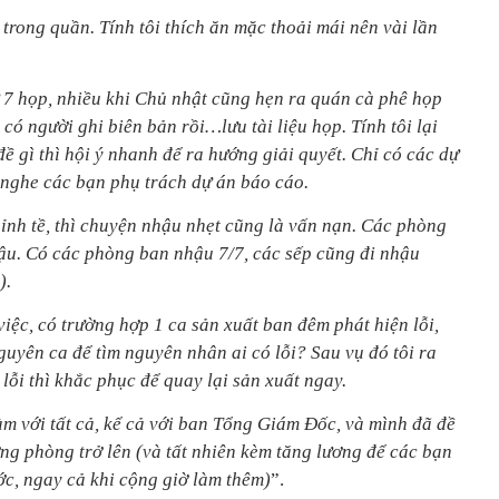
 trong quần. Tính tôi thích ăn mặc thoải mái nên vài lần
ứ 7 họp, nhiều khi Chủ nhật cũng hẹn ra quán cà phê họp
ó người ghi biên bản rồi…lưu tài liệu họp. Tính tôi lại
ề gì thì hội ý nhanh để ra hướng giải quyết. Chỉ có các dự
 nghe các bạn phụ trách dự án báo cáo.
ỉnh tề, thì chuyện nhậu nhẹt cũng là vấn nạn. Các phòng
ậu. Có các phòng ban nhậu 7/7, các sếp cũng đi nhậu
).
việc, có trường hợp 1 ca sản xuất ban đêm phát hiện lỗi,
guyên ca để tìm nguyên nhân ai có lỗi? Sau vụ đó tôi ra
lỗi thì khắc phục để quay lại sản xuất ngay.
m với tất cả, kể cả với ban Tổng Giám Đốc, và mình đã đề
ng phòng trở lên (và tất nhiên kèm tăng lương để các bạn
ớc, ngay cả khi cộng giờ làm thêm)
”.