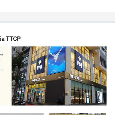
của TTCP
và
a
,
ến