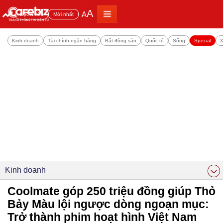
A
A
Đọc nhiều
Mới nhất
Kinh doanh
Tài chính ngân hàng
Bất động sản
Quốc tế
Sống
Special
X
Kinh doanh
Coolmate góp 250 triệu đồng giúp Thỏ
Bảy Màu lội ngược dòng ngoạn mục:
Trở thành phim hoạt hình Việt Nam