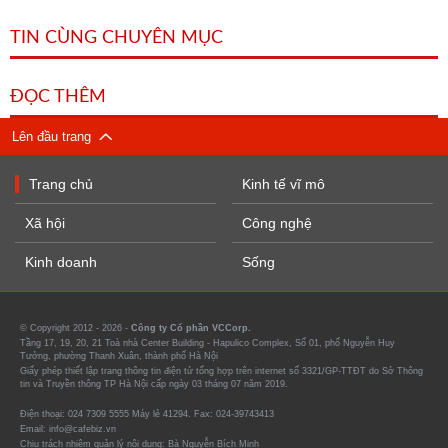
TIN CÙNG CHUYÊN MỤC
ĐỌC THÊM
Lên đầu trang
Trang chủ
Kinh tế vĩ mô
Xã hội
Công nghệ
Kinh doanh
Sống
© Copyright 2012 - 2026 -
Công ty Cổ phần VCCorp.
Tầng 17, 19, 20, 21 Toà nhà Center Building - Hapulico Complex, Số 01, phố Nguyễn Huy
Tưởng, phường Thanh Xuân, thành phố Hà Nội
Giấy phép thiết lập trang thông tin điện tử tổng hợp trên internet số 3321/GP-TTĐT do Sở Thông
tin và Truyền thông TP Hà Nội cấp ngày 03 tháng 07 năm 2019.
Điện thoại: 024 7309 5555 Máy lẻ 41294. Fax: 024-39743413
Email: info@cafebiz.vn
Chịu trách nhiệm quản lý nội dung: Bà Nguyễn Bích Minh