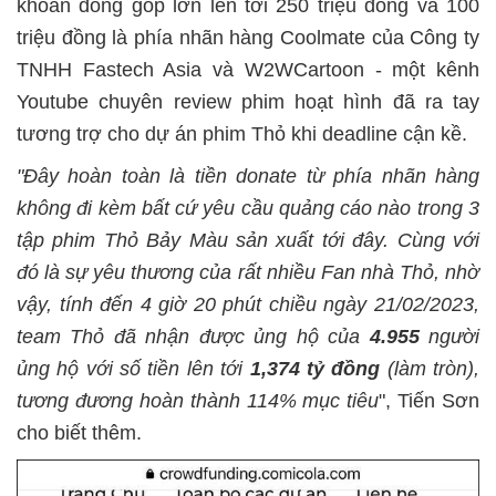
khoản đóng góp lớn lên tới 250 triệu đồng và 100
triệu đồng là phía nhãn hàng Coolmate của Công ty
TNHH Fastech Asia và W2WCartoon - một kênh
Youtube chuyên review phim hoạt hình đã ra tay
tương trợ cho dự án phim Thỏ khi deadline cận kề.
"Đây hoàn toàn là tiền donate từ phía nhãn hàng
không đi kèm bất cứ yêu cầu quảng cáo nào trong 3
tập phim Thỏ Bảy Màu sản xuất tới đây. Cùng với
đó là sự yêu thương của rất nhiều Fan nhà Thỏ, nhờ
vậy, tính đến 4 giờ 20 phút chiều ngày 21/02/2023,
team Thỏ đã nhận được ủng hộ của
4.955
người
ủng hộ với số tiền lên tới
1,374 tỷ đồng
(làm tròn),
tương đương hoàn thành 114% mục tiêu
", Tiến Sơn
cho biết thêm.