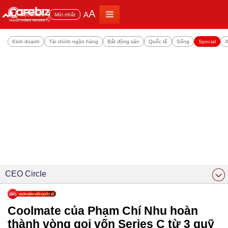
A
A
Đọc nhiều
Mới nhất
Kinh doanh
Tài chính ngân hàng
Bất động sản
Quốc tế
Sống
Special
X
CEO Circle
Coolmate của Phạm Chí Nhu hoàn
thành vòng gọi vốn Series C từ 3 quỹ