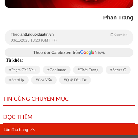
Phan Trang
Theo
antt.nguoiduatin.vn
Copy link
03/11/2025 13:23 (GMT +7)
Theo dõi Cafebiz.vn trên
Từ khóa:
Phạm Chí Nhu
Coolmate
Thời Trang
Series C
StartUp
Gọi Vốn
Quỹ Đầu Tư
TIN CÙNG CHUYÊN MỤC
ĐỌC THÊM
Lên đầu trang