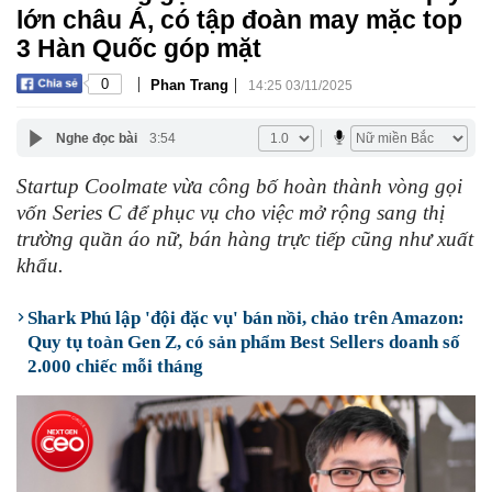
lớn châu Á, có tập đoàn may mặc top
3 Hàn Quốc góp mặt
|
|
0
Phan Trang
14:25 03/11/2025
Nghe đọc bài
3:54
Startup Coolmate vừa công bố hoàn thành vòng gọi
vốn Series C để phục vụ cho việc mở rộng sang thị
trường quần áo nữ, bán hàng trực tiếp cũng như xuất
khẩu.
Shark Phú lập 'đội đặc vụ' bán nồi, chảo trên Amazon:
Quy tụ toàn Gen Z, có sản phẩm Best Sellers doanh số
2.000 chiếc mỗi tháng