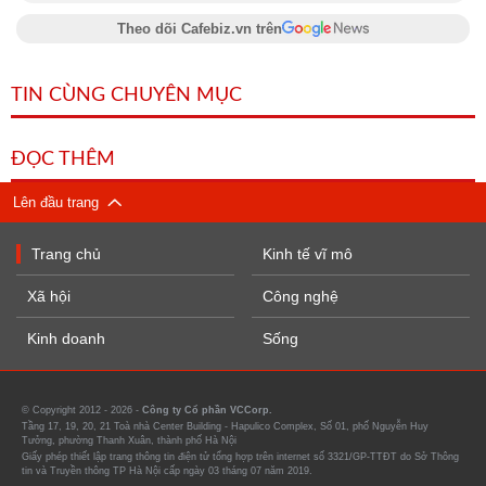
Theo dõi Cafebiz.vn trên
TIN CÙNG CHUYÊN MỤC
ĐỌC THÊM
Lên đầu trang
Trang chủ
Kinh tế vĩ mô
Xã hội
Công nghệ
Kinh doanh
Sống
© Copyright 2012 - 2026 -
Công ty Cổ phần VCCorp.
Tầng 17, 19, 20, 21 Toà nhà Center Building - Hapulico Complex, Số 01, phố Nguyễn Huy
Tưởng, phường Thanh Xuân, thành phố Hà Nội
Giấy phép thiết lập trang thông tin điện tử tổng hợp trên internet số 3321/GP-TTĐT do Sở Thông
tin và Truyền thông TP Hà Nội cấp ngày 03 tháng 07 năm 2019.