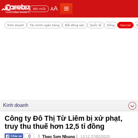
A
A
Đọc nhiều
Mới nhất
Kinh doanh
Tài chính ngân hàng
Bất động sản
Quốc tế
Sống
Special
X
Kinh doanh
Công ty Đô Thị Từ Liêm bị xử phạt,
truy thu thuế hơn 12,5 tỉ đồng
|
|
0
Theo Sơn Nhung
13:12 27/02/2025