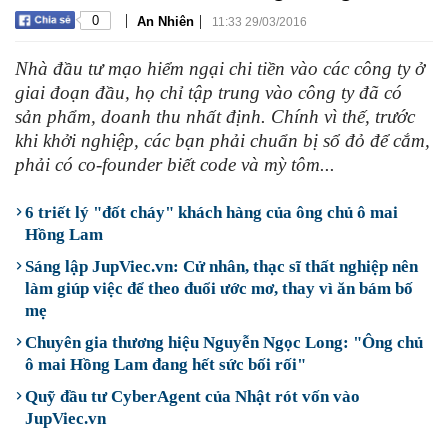
|
|
0
An Nhiên
11:33 29/03/2016
Nhà đầu tư mạo hiểm ngại chi tiền vào các công ty ở
giai đoạn đầu, họ chỉ tập trung vào công ty đã có
sản phẩm, doanh thu nhất định. Chính vì thế, trước
khi khởi nghiệp, các bạn phải chuẩn bị sổ đỏ để cắm,
phải có co-founder biết code và mỳ tôm...
6 triết lý "đốt cháy" khách hàng của ông chủ ô mai
Hồng Lam
Sáng lập JupViec.vn: Cử nhân, thạc sĩ thất nghiệp nên
làm giúp việc để theo đuổi ước mơ, thay vì ăn bám bố
mẹ
Chuyên gia thương hiệu Nguyễn Ngọc Long: "Ông chủ
ô mai Hồng Lam đang hết sức bối rối"
Quỹ đầu tư CyberAgent của Nhật rót vốn vào
JupViec.vn