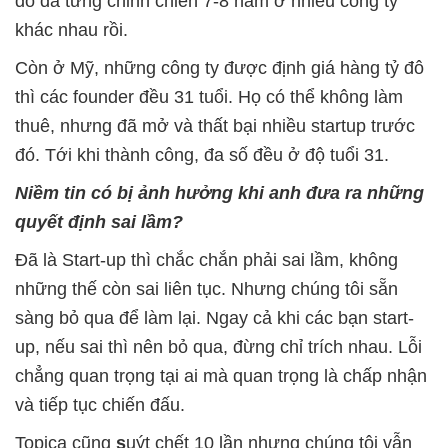
đó đã từng chinh chiến 7-8 năm ở nhiều công ty
khác nhau rồi.
Còn ở Mỹ, những công ty được định giá hàng tỷ đô
thì các founder đều 31 tuổi. Họ có thể không làm
thuê, nhưng đã mở và thất bại nhiều startup trước
đó. Tới khi thành công, đa số đều ở độ tuổi 31.
Niềm tin có bị ảnh hưởng khi anh đưa ra những
quyết định sai lầm?
Đã là Start-up thì chắc chắn phải sai lầm, không
những thế còn sai liên tục. Nhưng chúng tôi sẵn
sàng bỏ qua để làm lại. Ngay cả khi các bạn start-
up, nếu sai thì nên bỏ qua, đừng chỉ trích nhau. Lỗi
chẳng quan trọng tại ai mà quan trọng là chấp nhận
và tiếp tục chiến đấu.
Topica cũng
s
uýt chết 10 lần nhưng chúng tôi vẫn