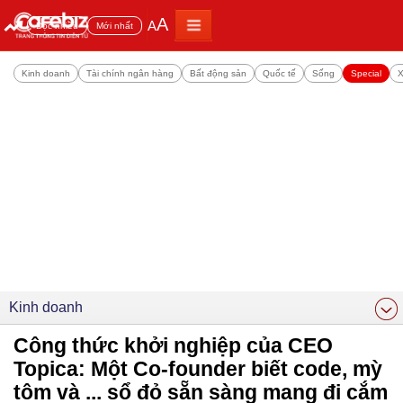
A
A
Đọc nhiều
Mới nhất
Kinh doanh
Tài chính ngân hàng
Bất động sản
Quốc tế
Sống
Special
X
Kinh doanh
Công thức khởi nghiệp của CEO
Topica: Một Co-founder biết code, mỳ
tôm và ... sổ đỏ sẵn sàng mang đi cắm