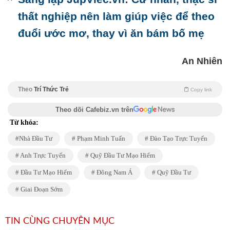
thất nghiệp nên làm giúp việc để theo
đuổi ước mơ, thay vì ăn bám bố mẹ
An Nhiên
Theo
Trí Thức Trẻ
Copy link
Theo dõi Cafebiz.vn trên
Từ khóa:
Nhà Đầu Tư
Phạm Minh Tuấn
Đào Tạo Trực Tuyến
Anh Trực Tuyến
Quỹ Đầu Tư Mạo Hiểm
Đầu Tư Mạo Hiểm
Đông Nam Á
Quỹ Đầu Tư
Giai Đoạn Sớm
TIN CÙNG CHUYÊN MỤC