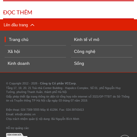
ĐỌC THÊM
Lên đầu trang
Trang chủ
Kinh tế vĩ mô
Xã hội
Công nghệ
Kinh doanh
Sống
© Copyright 2012 - 2026 -
Công ty Cổ phần VCCorp.
Tầng 17, 19, 20, 21 Toà nhà Center Building - Hapulico Complex, Số 01, phố Nguyễn Huy
Tưởng, phường Thanh Xuân, thành phố Hà Nội
Giấy phép thiết lập trang thông tin điện tử tổng hợp trên internet số 3321/GP-TTĐT do Sở Thông
tin và Truyền thông TP Hà Nội cấp ngày 03 tháng 07 năm 2019.
Điện thoại: 024 7309 5555 Máy lẻ 41294. Fax: 024-39743413
Email: info@cafebiz.vn
Chịu trách nhiệm quản lý nội dung: Bà Nguyễn Bích Minh
Hỗ trợ quảng cáo: