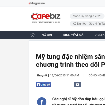
Bỏ qua điều hướng
CafeBiz - Trang chủ
Made By Google 2026
Kế Nghiệp - Góc Nhìn Tà
XÃ HỘI
KINH TẾ VĨ MÔ
KINH 
Mỹ tung đặc nhiệm săn
chương trình theo dõi 
|
thuyntt
|
12/06/2013 11:00 AM
CÔNG NGH
Các nghị sĩ Mỹ dồn dập kêu g