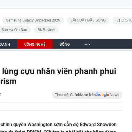
Samsung Galaxy Unpacked 2026
LÃI SUẤT DẬY SÓNG
CHỦ SHO
i Sản Và Gia Sản
BizReview
DOANH
CÔNG NGHỆ
SỐNG
 lùng cựu nhân viên phanh phui
Prism
Ệ
Theo dõi Cafebiz.vn trên
ọi chính quyền Washington sớm dẫn độ Edward Snowden