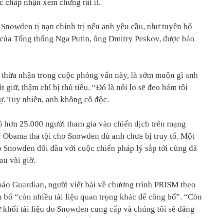
c chấp nhận xem chừng rất ít.
 Snowden tị nạn chính trị nếu anh yêu cầu, như tuyên bố
 của Tổng thống Nga Putin, ông Dmitry Peskov, được báo
 thừa nhận trong cuộc phỏng vấn này, là sớm muộn gì anh
 giữ, thậm chí bị thủ tiêu. “Đó là nỗi lo sẽ đeo bám tôi
ự. Tuy nhiên, anh không cô độc.
 hơn 25.000 người tham gia vào chiến dịch trên mạng
 Obama tha tội cho Snowden dù anh chưa bị truy tố. Một
 Snowden đối đầu với cuộc chiến pháp lý sắp tới cũng đã
u vài giờ.
áo Guardian, người viết bài về chương trình PRISM theo
n bố “còn nhiều tài liệu quan trọng khác để công bố”. “Còn
 khối tài liệu do Snowden cung cấp và chúng tôi sẽ đăng