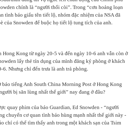
owden chính là “người thổi còi”. Trong “cơn hoảng loạn
n tình báo giấu tên tiết lộ, nhóm đặc nhiệm của NSA đã
bè của Snowden để buộc họ tiết lộ tung tích của anh.
 Hong Kong từ ngày 20-5 và đến ngày 10-6 anh vẫn còn ở
Snowden lấy thẻ tín dụng của mình đăng ký phòng ở khách
-6. Nhưng chỉ đến trưa là anh trả phòng.
ờ báo tiếng Anh South China Morning Post ở Hong Kong
“người bị săn lùng nhất thế giới” nay đang ở đâu?
được quay phim của báo Guardian, Ed Snowden - “người
ng chuyển cơ quan tình báo hùng mạnh nhất thế giới này -
áo chí có thể tìm thấy anh trong một khách sạn của Tsim