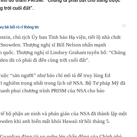
trình do thám PRISM. “Chúng ta phải bắt cho bằng được
 trời cuối đất”.
ụ bê bối rò rỉ thông tin
ein, chủ tịch Ủy ban Tình báo Hạ viện, tiết lộ nhà chức
i Snowden. Thượng nghị sĩ Bill Nelson nhấn mạnh
ản quốc. Thượng nghị sĩ Lindsey Graham tuyên bố: “Chúng
en dù có phải đi đến cùng trời cuối đất”.
uộc “săn người” như báo chí mô tả để truy lùng Ed
rỉ nghiêm trọng nhất trong lịch sử NSA. Bộ Tư pháp Mỹ đã
phanh phui chương trình PRISM của NSA cho báo
c tế bộ phận an ninh và phản gián của NSA đã thành lập một
wden khi anh biến mất khỏi Hawaii từ hồi tháng 5.
 Guardian đăng tải vụ nghe lén chấn động của Chính phủ