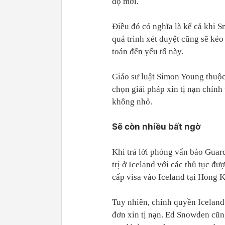
độ mới.
Điều đó có nghĩa là kể cả khi 
quá trình xét duyệt cũng sẽ kéo
toán đến yếu tố này.
Giáo sư luật Simon Young thuộ
chọn giải pháp xin tị nạn chín
không nhỏ.
Sẽ còn nhiều bất ngờ
Khi trả lời phỏng vấn báo Guar
trị ở Iceland với các thủ tục đ
cấp visa vào Iceland tại Hong 
Tuy nhiên, chính quyền Iceland
đơn xin tị nạn. Ed Snowden cũng