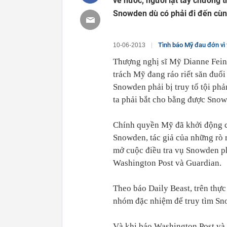
về nước, người lật tẩy chương 
Snowden dù có phải đi đến cùng
Tình báo Mỹ đau đớn vì v
10-06-2013
Thượng nghị sĩ Mỹ Dianne Feinst
trách Mỹ đang ráo riết săn đuổ
Snowden phải bị truy tố tội ph
ta phải bắt cho bằng được Snowd
Chính quyền Mỹ đã khởi động c
Snowden, tác giả của những rò 
mở cuộc điều tra vụ Snowden 
Washington Post và Guardian.
Theo báo Daily Beast, trên thự
nhóm đặc nhiệm để truy tìm Sno
Và khi báo Washington Post và