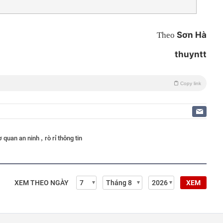
Sơn Hà
Theo
thuyntt
Copy link
,
ơ quan an ninh
rò rỉ thông tin
XEM THEO NGÀY
XEM