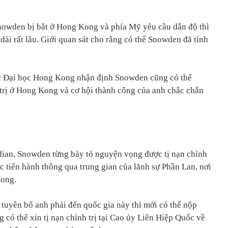
Snowden bị bắt ở Hong Kong và phía Mỹ yêu cầu dẫn độ thì
 dài rất lâu. Giới quan sát cho rằng có thể Snowden đã tính
c Đại học Hong Kong nhận định Snowden cũng có thể
h trị ở Hong Kong và cơ hội thành công của anh chắc chắn
dian, Snowden từng bày tỏ nguyện vọng được tị nạn chính
ược tiến hành thông qua trung gian của lãnh sự Phần Lan, nơi
Kong.
 tuyên bố anh phải đến quốc gia này thì mới có thể nộp
 có thể xin tị nạn chính trị tại Cao ủy Liên Hiệp Quốc về