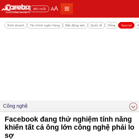
A
A
Đọc nhiều
Mới nhất
Kinh doanh
Tài chính ngân hàng
Bất động sản
Quốc tế
Sống
Special
X
Công nghệ
Facebook đang thử nghiệm tính năng
khiến tất cả ông lớn công nghệ phải lo
sợ