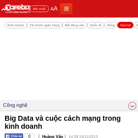
A
A
Đọc nhiều
Mới nhất
Kinh doanh
Tài chính ngân hàng
Bất động sản
Quốc tế
Sống
Special
X
Công nghệ
Big Data và cuộc cách mạng trong
kinh doanh
|
|
0
Hoàng Vân
14:09 24/11/2015